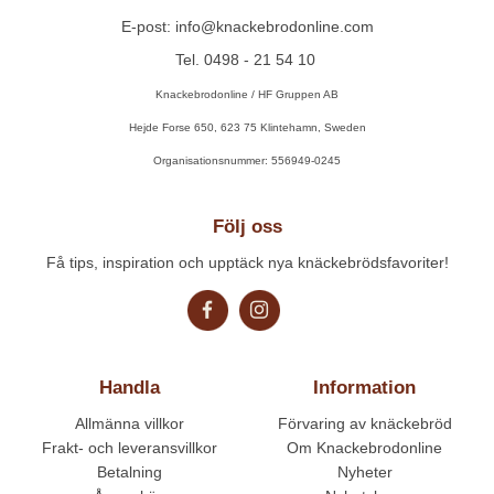
E-post: info@knackebrodonline.com
Tel. 0498 - 21 54 10
Knackebrodonline / HF Gruppen AB
Hejde Forse 650, 623 75 Klintehamn, Sweden
Organisationsnummer: 556949-0245
Följ oss
Få tips, inspiration och upptäck nya knäckebrödsfavoriter!
Handla
Information
Allmänna villkor
Förvaring av knäckebröd
Frakt- och leveransvillkor
Om Knackebrodonline
Betalning
Nyheter