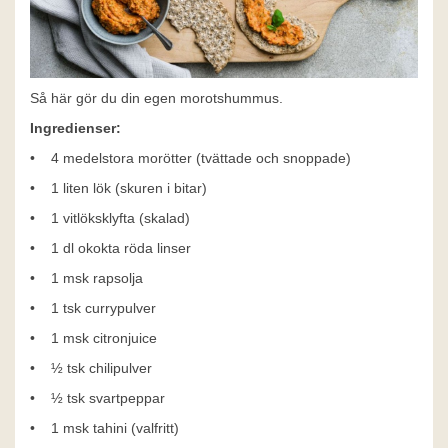
Så här gör du din egen morotshummus.
Ingredienser:
• 4 medelstora morötter (tvättade och snoppade)
• 1 liten lök (skuren i bitar)
• 1 vitlöksklyfta (skalad)
• 1 dl okokta röda linser
• 1 msk rapsolja
• 1 tsk currypulver
• 1 msk citronjuice
• ½ tsk chilipulver
• ½ tsk svartpeppar
• 1 msk tahini (valfritt)