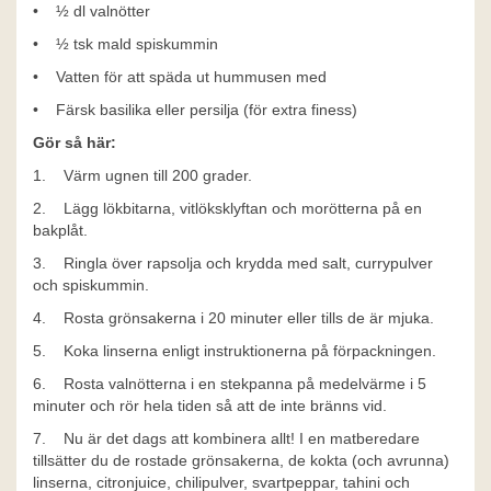
• ½ dl valnötter
• ½ tsk mald spiskummin
• Vatten för att späda ut hummusen med
• Färsk basilika eller persilja (för extra finess)
Gör så här:
1. Värm ugnen till 200 grader.
2. Lägg lökbitarna, vitlöksklyftan och morötterna på en
bakplåt.
3. Ringla över rapsolja och krydda med salt, currypulver
och spiskummin.
4. Rosta grönsakerna i 20 minuter eller tills de är mjuka.
5. Koka linserna enligt instruktionerna på förpackningen.
6. Rosta valnötterna i en stekpanna på medelvärme i 5
minuter och rör hela tiden så att de inte bränns vid.
7. Nu är det dags att kombinera allt! I en matberedare
tillsätter du de rostade grönsakerna, de kokta (och avrunna)
linserna, citronjuice, chilipulver, svartpeppar, tahini och