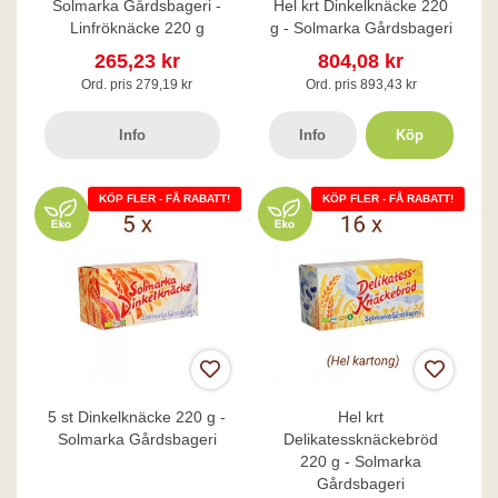
Solmarka Gårdsbageri -
Hel krt Dinkelknäcke 220
Linfröknäcke 220 g
g - Solmarka Gårdsbageri
265,23 kr
804,08 kr
Ord. pris 279,19 kr
Ord. pris 893,43 kr
Info
Info
Köp
KÖP FLER - FÅ RABATT!
KÖP FLER - FÅ RABATT!
5 st Dinkelknäcke 220 g -
Hel krt
Solmarka Gårdsbageri
Delikatessknäckebröd
220 g - Solmarka
Gårdsbageri