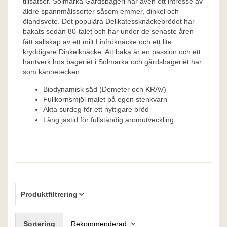
tillsatser. Solmarka Gårdsbageri har även ett intresse av
äldre spannmålssorter såsom emmer, dinkel och
ölandsvete. Det populära Delikatessknäckebrödet har
bakats sedan 80-talet och har under de senaste åren
fått sällskap av ett milt Linfröknäcke och ett lite
kryddigare Dinkelknäcke. Att baka är en passion och ett
hantverk hos bageriet i Solmarka och gårdsbageriet har
som kännetecken:
Biodynamisk säd (Demeter och KRAV)
Fullkornsmjöl malet på egen stenkvarn
Äkta surdeg för ett nyttigare bröd
Lång jästid för fullständig aromutveckling
Produktfiltrering
Sortering