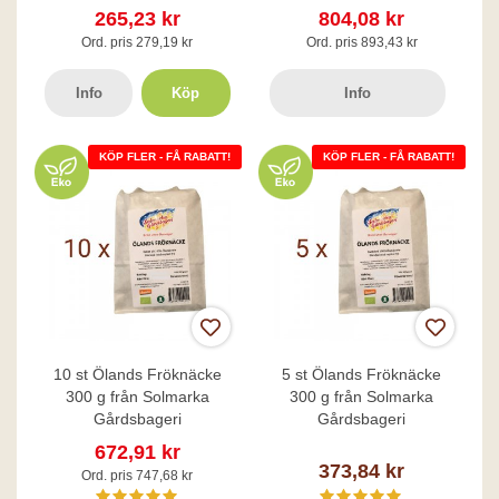
265,23 kr
804,08 kr
Ord. pris 279,19 kr
Ord. pris 893,43 kr
Info
Köp
Info
KÖP FLER - FÅ RABATT!
KÖP FLER - FÅ RABATT!
10 st Ölands Fröknäcke
5 st Ölands Fröknäcke
300 g från Solmarka
300 g från Solmarka
Gårdsbageri
Gårdsbageri
672,91 kr
373,84 kr
Ord. pris 747,68 kr