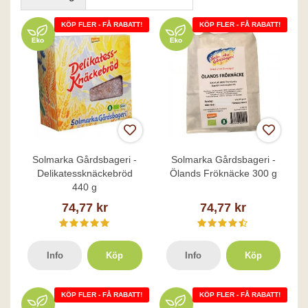
KÖP FLER - FÅ RABATT!
KÖP FLER - FÅ RABATT!
Solmarka Gårdsbageri -
Solmarka Gårdsbageri -
Delikatessknäckebröd
Ölands Fröknäcke 300 g
440 g
74,77 kr
74,77 kr
Info
Köp
Info
Köp
KÖP FLER - FÅ RABATT!
KÖP FLER - FÅ RABATT!