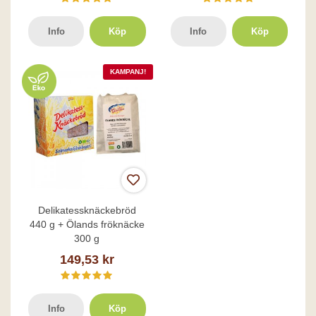
Info
Köp
Info
Köp
KAMPANJ!
Delikatessknäckebröd
440 g + Ölands fröknäcke
300 g
149,53 kr
Info
Köp