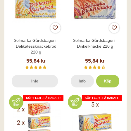
Solmarka Gårdsbageri -
Solmarka Gårdsbageri -
Delikatessknäckebröd
Dinkelknäcke 220 g
220 g
55,84 kr
55,84 kr
Info
Info
Köp
KÖP FLER - FÅ RABATT!
KÖP FLER - FÅ RABATT!