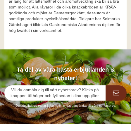
är lång för att lättsmälthet och aromutveckling ska bli så bra
som möjligt. Alla råvaror i de olika knäckebröden är KRAV-
godkända och mjölet är Demetergodkänt, dessutom är
samtliga produkter nyckelhålsmärkta. Tidigare har Solmarka
Gårdsbageri tilldelats Gastronomiska Akademiens diplom för
hög kvalitet i sin verksamhet.
Ta del av våra bästa erbjudanden &
nyheter!
Vill du anmäla dig till vårt nyhetsbrev? Klicka på
knappen till höger och fyll sedan i dina uppgifter.
De uppgifter du matar in kommer endast användas till våra nyhetsbrev.