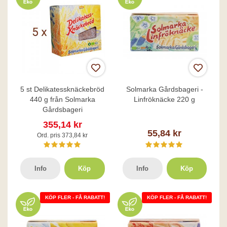
5 st Delikatessknäckebröd
Solmarka Gårdsbageri -
440 g från Solmarka
Linfröknäcke 220 g
Gårdsbageri
355,14 kr
55,84 kr
Ord. pris 373,84 kr
Info
Köp
Info
Köp
KÖP FLER - FÅ RABATT!
KÖP FLER - FÅ RABATT!