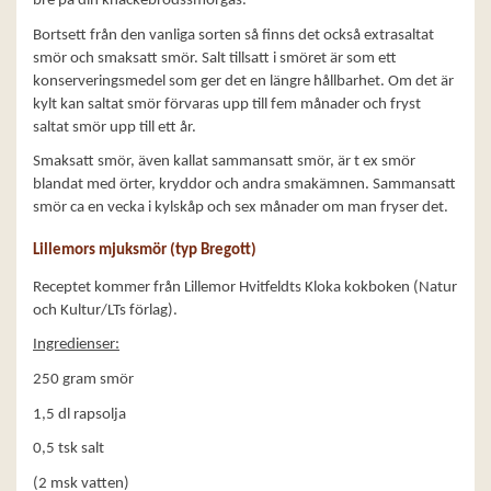
bre på din knäckebrödssmörgås.
Bortsett från den vanliga sorten så finns det också extrasaltat
smör och smaksatt smör. Salt tillsatt i smöret är som ett
konserveringsmedel som ger det en längre hållbarhet. Om det är
kylt kan saltat smör förvaras upp till fem månader och fryst
saltat smör upp till ett år.
Smaksatt smör, även kallat sammansatt smör, är t ex smör
blandat med örter, kryddor och andra smakämnen. Sammansatt
smör ca en vecka i kylskåp och sex månader om man fryser det.
Lillemors mjuksmör (typ Bregott)
Receptet kommer från Lillemor Hvitfeldts Kloka kokboken (Natur
och Kultur/LTs förlag).
Ingredienser:
250 gram smör
1,5 dl rapsolja
0,5 tsk salt
(2 msk vatten)