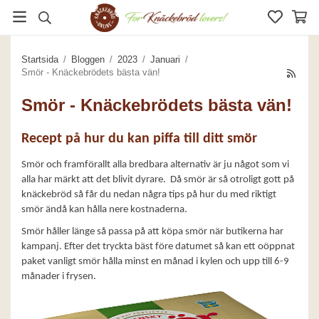
Startsida
/
Bloggen
/
2023
/
Januari
/
Smör - Knäckebrödets bästa vän!
Smör - Knäckebrödets bästa vän!
Recept på hur du kan piffa till ditt smör
Smör och framförallt alla bredbara alternativ är ju något som vi
alla har märkt att det blivit dyrare. Då smör är så otroligt gott på
knäckebröd så får du nedan några tips på hur du med riktigt
smör ändå kan hålla nere kostnaderna.
Smör håller länge så passa på att köpa smör när butikerna har
kampanj. Efter det tryckta bäst före datumet så kan ett oöppnat
paket vanligt smör hålla minst en månad i kylen och upp till 6-9
månader i frysen.