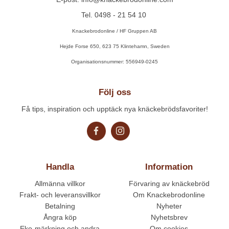
Tel. 0498 - 21 54 10
Knackebrodonline / HF Gruppen AB
Hejde Forse 650, 623 75 Klintehamn, Sweden
Organisationsnummer: 556949-0245
Följ oss
Få tips, inspiration och upptäck nya knäckebrödsfavoriter!
Handla
Information
Allmänna villkor
Förvaring av knäckebröd
Frakt- och leveransvillkor
Om Knackebrodonline
Betalning
Nyheter
Ångra köp
Nyhetsbrev
Eko-märkning och andra
Om cookies