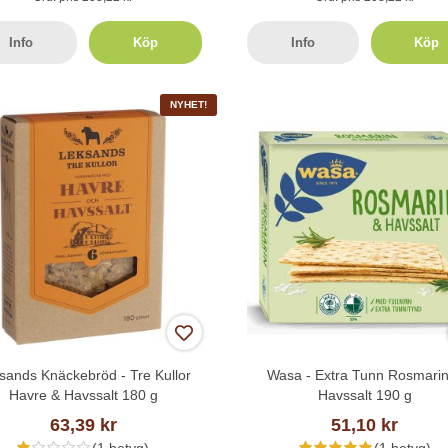
Info
Köp
Info
Köp
NYHET!
sands Knäckebröd - Tre Kullor
Wasa - Extra Tunn Rosmari
Havre & Havssalt 180 g
Havssalt 190 g
63,39 kr
51,10 kr