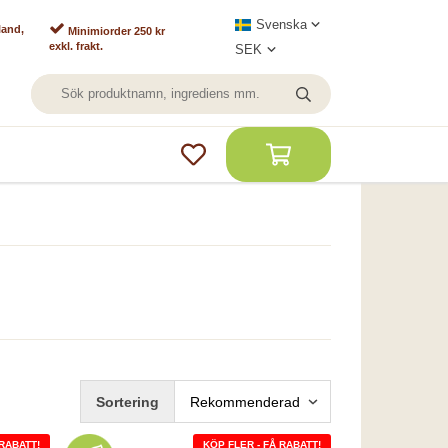
land,
Minimiorder 250 kr
exkl. frakt.
Sortering
 RABATT!
KÖP FLER - FÅ RABATT!