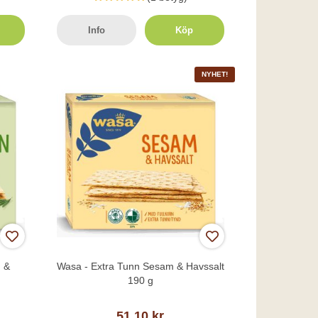
Info
Köp
NYHET!
n &
Wasa - Extra Tunn Sesam & Havssalt
190 g
51,10 kr