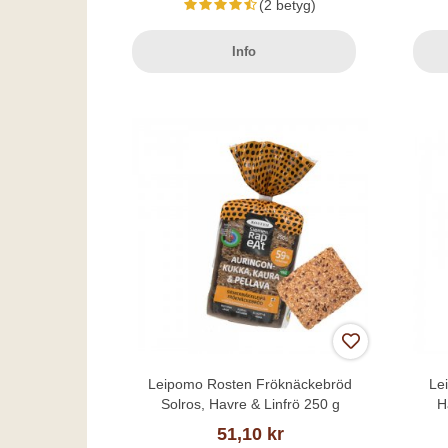
(2 betyg)
Info
Leipomo Rosten Fröknäckebröd
Le
Solros, Havre & Linfrö 250 g
H
51,10 kr