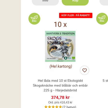
Info
Köp
KÖP FLER - FÅ RABATT!
Hel låda med 10 st Ekologiskt
5 s
Skogsknäcke med blåbär och enbär
225 g - Härjedalsbröd
374,78 kr
Ord. pris 416,43 kr
(2 betyg)