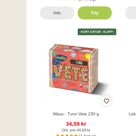
Info
Köp
KORT DATUM - KLIPP!
Wasa - Tunn Vete 230 g
Lek
34,59 kr
Ord. pris 40,69 kr