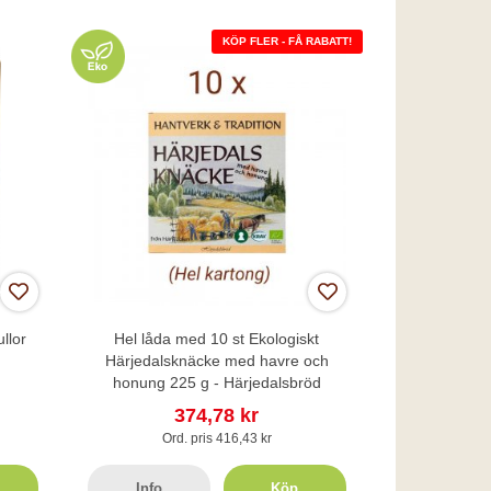
KÖP FLER - FÅ RABATT!
llor
Hel låda med 10 st Ekologiskt
Härjedalsknäcke med havre och
honung 225 g - Härjedalsbröd
374,78 kr
Ord. pris 416,43 kr
Info
Köp