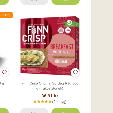
 KLIPP!
0 g
Finn Crisp Original Surdeg Råg 300
g (frukoststorlek)
36,91 kr
(2 betyg)