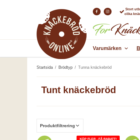
Stort ut
olika kn
Varumärken
B
Startsida
/
Brödtyp
/
Tunna knäckebröd
Tunt knäckebröd
Produktfiltrering
KÖP FLER - FÅ RABATT!