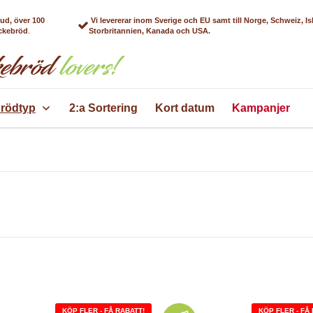
bud, över 100
Vi levererar inom Sverige och EU samt till Norge, Schweiz, Is
äckebröd
.
Storbritannien, Kanada och USA.
rödtyp
2:a Sortering
Kort datum
Kampanjer
KÖP FLER - FÅ RABATT!
KÖP FLER - FÅ