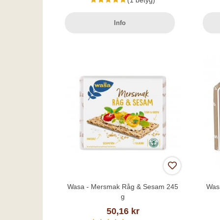
(1 betyg)
Info
Wasa - Mersmak Råg & Sesam 245
Was
g
50,16 kr