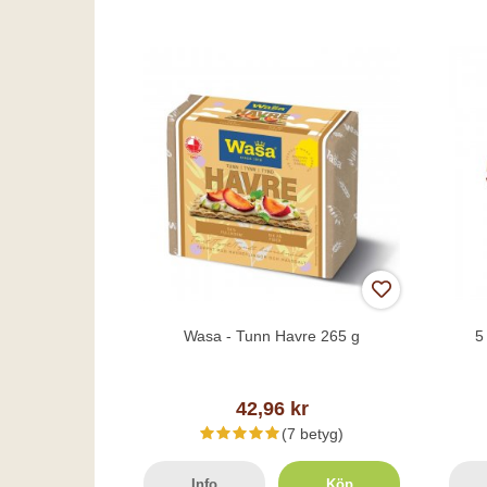
Wasa - Tunn Havre 265 g
5
42,96 kr
(7 betyg)
Info
Köp