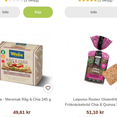
(1 betyg)
(1 betyg)
Info
Köp
Info
a - Mersmak Råg & Chia 245 g
Leipomo Rosten Glutenfrit
Fröknäckebröd Chia & Quinoa 
49,61 kr
51,10 kr