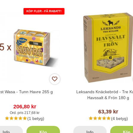
KÖP FLER - FÅ RABATT!
 st Wasa - Tunn Havre 265 g
Leksands Knäckebröd - Tre Ku
Havssalt & Frön 180 g
206,80 kr
63,39 kr
Ord. pris 217,68 kr
(1 betyg)
(4 betyg)
Info
Köp
Info
Köp