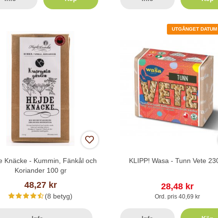
UTGÅNGET DATUM -
e Knäcke - Kummin, Fänkål och
KLIPP! Wasa - Tunn Vete 23
Koriander 100 gr
48,27 kr
28,48 kr
(8 betyg)
Ord. pris 40,69 kr