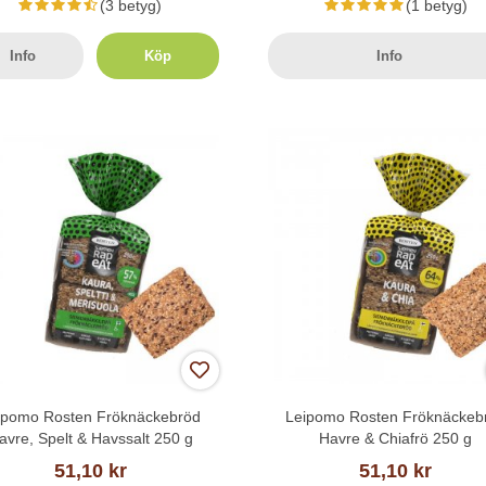
(3 betyg)
(1 betyg)
Info
Köp
Info
ipomo Rosten Fröknäckebröd
Leipomo Rosten Fröknäckeb
avre, Spelt & Havssalt 250 g
Havre & Chiafrö 250 g
51,10 kr
51,10 kr