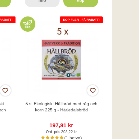
Info
Köp
 RABATT!
KÖP FLER - FÅ RABATT!
skt
5 st Ekologiskt Hällbröd med råg och
och
korn 225 g - Härjedalsbröd
197,81 kr
Ord. pris 208,22 kr
(1 betyg)