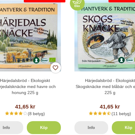
Härjedalsbröd - Ekologiskt
Härjedalsbröd - Ekologiskt
rjedalsknäcke med havre och
Skogsknäcke med blåbär och 
honung 225 g
225 g
41,65 kr
41,65 kr
(8 betyg)
(11 betyg)
Info
Köp
Info
Köp