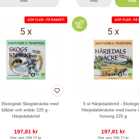
Info
Info
Köp
KÖP FLER - FÅ RABATT!
KÖP FLER - FÅ
t Ekologiskt Skogsknäcke med
5 st Härjedalsbröd - Ekologi
blåbär och enbär 225 g -
Härjedalsknäcke med havre 
Härjedalsbröd
honung 225 g
197,81 kr
197,81 kr
Ord. pris 208,22 kr
Ord. pris 208,22 kr