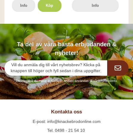
Info
Köp
Info
Ta del av våra bästa erbjudanden &
nyheter!
Vill du anmäla dig till vårt nyhetsbrev? Klicka på
knappen till höger och fyll sedan i dina uppgifter.
De uppgifter du matar in kommer endast användas till våra nyhetsbrev.
Kontakta oss
E-post: info@knackebrodonline.com
Tel. 0498 - 21 54 10