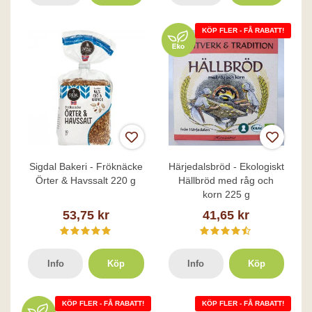
KÖP FLER - FÅ RABATT!
Sigdal Bakeri - Fröknäcke
Härjedalsbröd - Ekologiskt
Örter & Havssalt 220 g
Hällbröd med råg och
korn 225 g
53,75 kr
41,65 kr
Info
Köp
Info
Köp
KÖP FLER - FÅ RABATT!
KÖP FLER - FÅ RABATT!