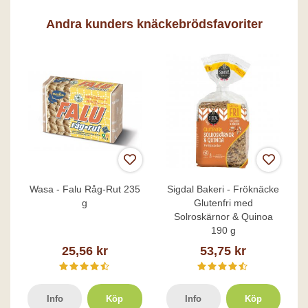
Andra kunders knäckebrödsfavoriter
Wasa - Falu Råg-Rut 235
Sigdal Bakeri - Fröknäcke
g
Glutenfri med
Solroskärnor & Quinoa
190 g
25,56 kr
53,75 kr
Info
Köp
Info
Köp