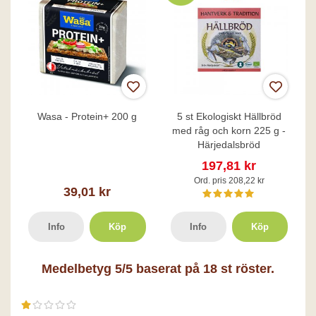
Wasa - Protein+ 200 g
5 st Ekologiskt Hällbröd
med råg och korn 225 g -
Härjedalsbröd
197,81 kr
Ord. pris 208,22 kr
39,01 kr
Info
Köp
Info
Köp
Medelbetyg
5
/5 baserat på
18
st röster.