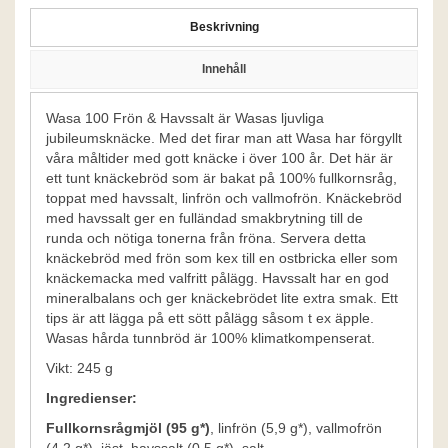
Beskrivning
Innehåll
Wasa 100 Frön & Havssalt är Wasas ljuvliga
jubileumsknäcke. Med det firar man att Wasa har förgyllt
våra måltider med gott knäcke i över 100 år. Det här är
ett tunt knäckebröd som är bakat på 100% fullkornsråg,
toppat med havssalt, linfrön och vallmofrön. Knäckebröd
med havssalt ger en fulländad smakbrytning till de
runda och nötiga tonerna från fröna. Servera detta
knäckebröd med frön som kex till en ostbricka eller som
knäckemacka med valfritt pålägg. Havssalt har en god
mineralbalans och ger knäckebrödet lite extra smak. Ett
tips är att lägga på ett sött pålägg såsom t ex äpple.
Wasas hårda tunnbröd är 100% klimatkompenserat.
Vikt: 245 g
Ingredienser:
Fullkornsrågmjöl (95 g*)
, linfrön (5,9 g*), vallmofrön