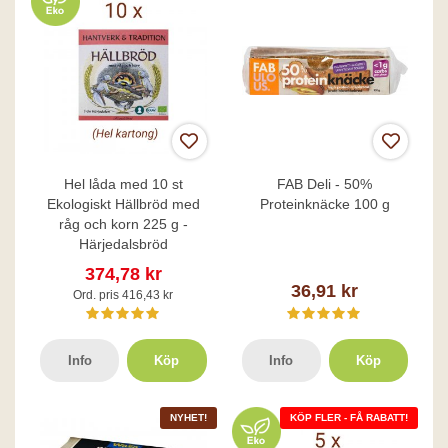
Hel låda med 10 st
FAB Deli - 50%
Ekologiskt Hällbröd med
Proteinknäcke 100 g
råg och korn 225 g -
Härjedalsbröd
374,78 kr
36,91 kr
Ord. pris 416,43 kr
Info
Köp
Info
Köp
NYHET!
KÖP FLER - FÅ RABATT!