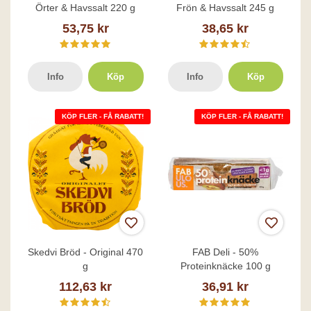
Örter & Havssalt 220 g
Frön & Havssalt 245 g
53,75 kr
38,65 kr
Info
Köp
Info
Köp
KÖP FLER - FÅ RABATT!
KÖP FLER - FÅ RABATT!
Skedvi Bröd - Original 470
FAB Deli - 50%
g
Proteinknäcke 100 g
112,63 kr
36,91 kr