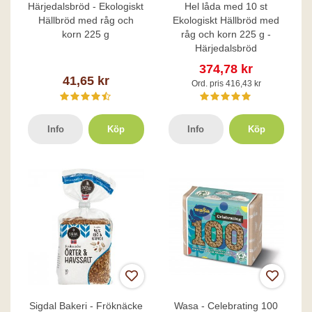
Härjedalsbröd - Ekologiskt
Hel låda med 10 st
Hällbröd med råg och
Ekologiskt Hällbröd med
korn 225 g
råg och korn 225 g -
Härjedalsbröd
374,78 kr
41,65 kr
Ord. pris 416,43 kr
Info
Köp
Info
Köp
Sigdal Bakeri - Fröknäcke
Wasa - Celebrating 100