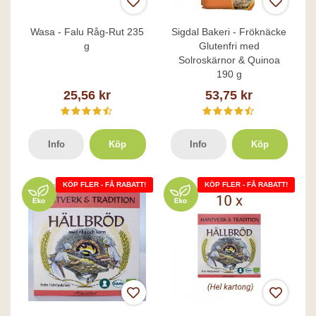
Wasa - Falu Råg-Rut 235
Sigdal Bakeri - Fröknäcke
g
Glutenfri med
Solroskärnor & Quinoa
190 g
25,56 kr
53,75 kr
Info
Köp
Info
Köp
KÖP FLER - FÅ RABATT!
KÖP FLER - FÅ RABATT!