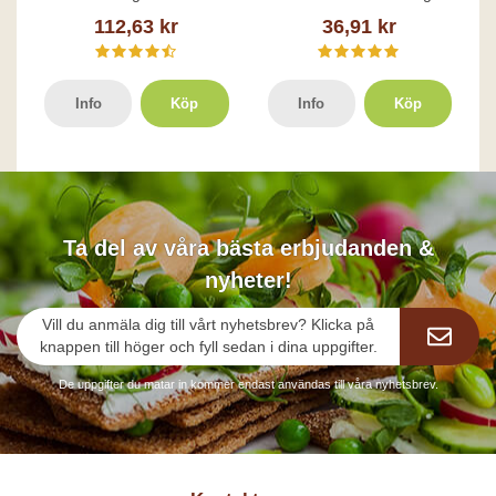
112,63 kr
36,91 kr
Info
Köp
Info
Köp
Ta del av våra bästa erbjudanden &
nyheter!
Vill du anmäla dig till vårt nyhetsbrev? Klicka på
knappen till höger och fyll sedan i dina uppgifter.
De uppgifter du matar in kommer endast användas till våra nyhetsbrev.