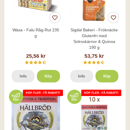
Wasa - Falu Råg-Rut 235
Sigdal Bakeri - Fröknäcke
g
Glutenfri med
Solroskärnor & Quinoa
190 g
25,56 kr
53,75 kr
Info
Köp
Info
Köp
KÖP FLER - FÅ RABATT!
KÖP FLER - FÅ RABATT!