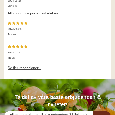
2024-09-16
Lene W
Alltid gott bra portionsstorleken
2024-06-08
Anders
2024-01-13
Ingela
Se fler recensioner...
Ta del av våra bästa erbjudanden &
nyheter!
Vill du anmäla dig till vårt nyhetsbrev? Klicka på