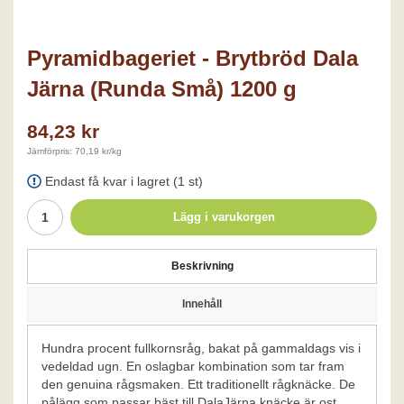
Pyramidbageriet - Brytbröd Dala
Järna (Runda Små) 1200 g
84,23 kr
Jämförpris: 70,19 kr/kg
Endast få kvar i lagret (1 st)
Lägg i varukorgen
Beskrivning
Innehåll
Hundra procent fullkornsråg, bakat på gammal­dags vis i
vedeldad ugn. En oslagbar kombination som tar fram
den genuina rågsmaken. Ett traditionellt rågknäcke. De
pålägg som passar bäst till DalaJärna knäcke är ost,