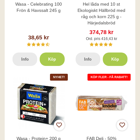
Wasa - Celebrating 100
Hel låda med 10 st
Frön & Havssalt 245 g
Ekologiskt Hällbröd med
råg och korn 225 g -
Härjedalsbröd
374,78 kr
38,65 kr
Ord. pris 416,43 kr
Info
Köp
Info
Köp
NYHET!
KÖP FLER - FÅ RABATT!
Wasa - Protein+ 200 g
FAB Deli - 50%