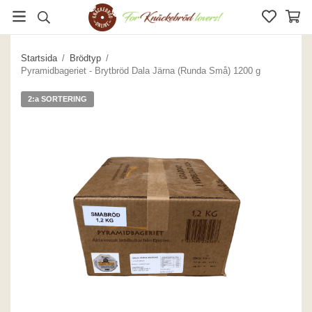
Startsida
/
Brödtyp
/
Pyramidbageriet - Brytbröd Dala Järna (Runda Små) 1200 g
2:a SORTERING