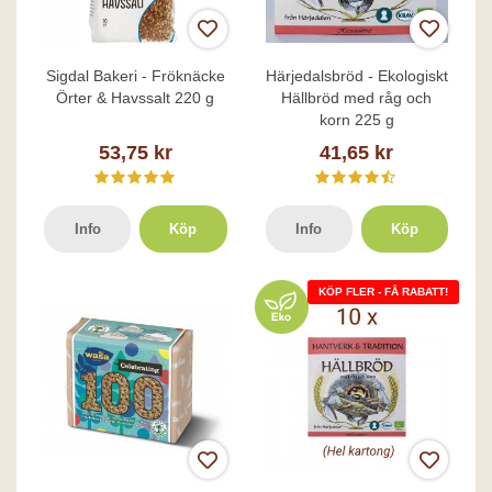
Sigdal Bakeri - Fröknäcke
Härjedalsbröd - Ekologiskt
Örter & Havssalt 220 g
Hällbröd med råg och
korn 225 g
53,75 kr
41,65 kr
Info
Köp
Info
Köp
KÖP FLER - FÅ RABATT!