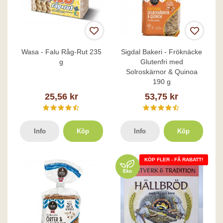
Wasa - Falu Råg-Rut 235
Sigdal Bakeri - Fröknäcke
g
Glutenfri med
Solroskärnor & Quinoa
190 g
25,56 kr
53,75 kr
Info
Köp
Info
Köp
KÖP FLER - FÅ RABATT!