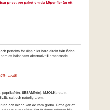
isar priset per paket om du köper fler än ett
och perfekta för dipp eller bara direkt från lådan.
r som ett hälsosamt alternativ till processade
10% rabatt!
, paprikafrön,
SESAM
frön),
MJÖLK
protein,
SLE
), salt och naturlig arom.
bruna och ibland kan de vara gröna. Detta gör att
u grönare pumpafrömjölet är desto grönare blir