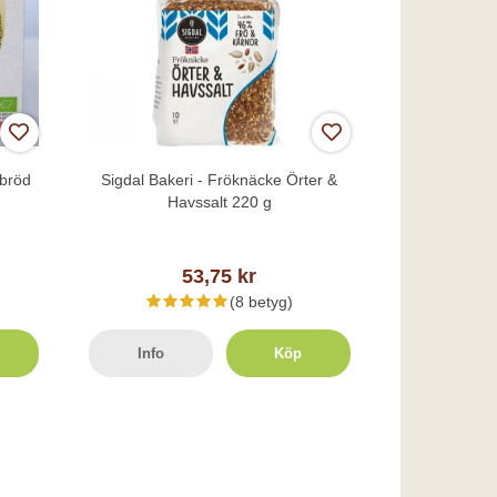
lbröd
Sigdal Bakeri - Fröknäcke Örter &
Havssalt 220 g
53,75 kr
(8 betyg)
Info
Köp