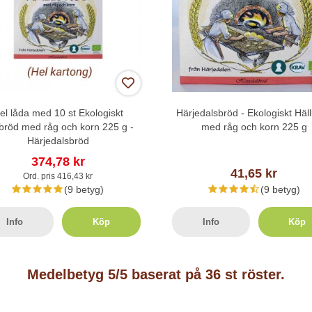
el låda med 10 st Ekologiskt
Härjedalsbröd - Ekologiskt Häl
lbröd med råg och korn 225 g -
med råg och korn 225 g
Härjedalsbröd
374,78 kr
41,65 kr
Ord. pris 416,43 kr
(9 betyg)
(9 betyg)
Info
Köp
Info
Köp
Medelbetyg
5
/5 baserat på
36
st röster.