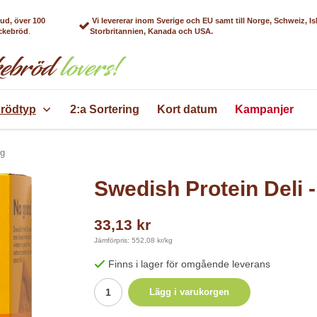
bud, över 100
Vi levererar inom Sverige och EU samt till Norge, Schweiz, Is
äckebröd
.
Storbritannien, Kanada och USA.
rödtyp
2:a Sortering
Kort datum
Kampanjer
 g
Swedish Protein Deli 
33,13 kr
Jämförpris: 552,08 kr/kg
Finns i lager för omgående leverans
Lägg i varukorgen