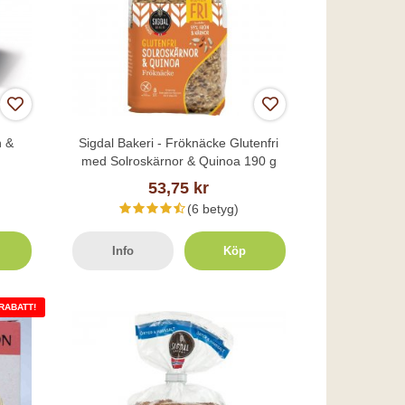
n &
Sigdal Bakeri - Fröknäcke Glutenfri
med Solroskärnor & Quinoa 190 g
53,75 kr
(6 betyg)
Info
Köp
 RABATT!