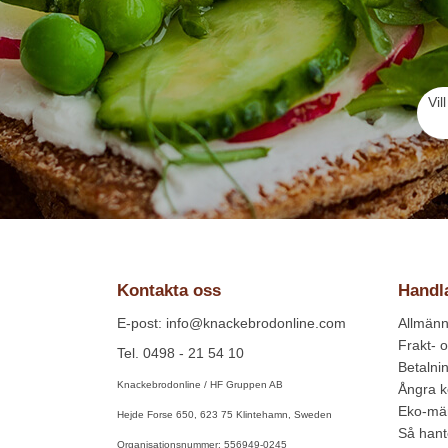
Vil
Kontakta oss
Handl
E-post: info@knackebrodonline.com
Allmänna
Frakt- o
Tel. 0498 - 21 54 10
Betalni
Knackebrodonline / HF Gruppen AB
Ångra 
Eko-mär
Hejde Forse 650, 623 75 Klintehamn, Sweden
Så hant
Organisationsnummer: 556949-0245