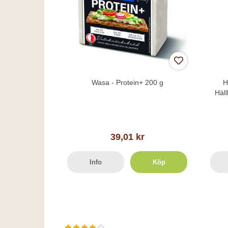
Wasa - Protein+ 200 g
H
Häl
39,01 kr
Info
Köp