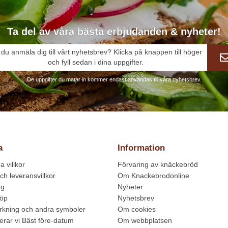
Ta del av våra bästa erbjudanden & nyheter!
l du anmäla dig till vårt nyhetsbrev? Klicka på knappen till höger
och fyll sedan i dina uppgifter.
De uppgifter du matar in kommer endast användas till våra nyhetsbrev.
a
Information
 villkor
Förvaring av knäckebröd
ch leveransvillkor
Om Knackebrodonline
ng
Nyheter
köp
Nyhetsbrev
kning och andra symboler
Om cookies
erar vi Bäst före-datum
Om webbplatsen