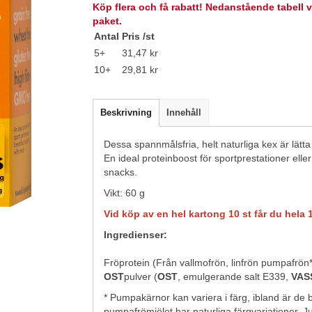
Köp flera och få rabatt! Nedanstående tabell v
paket.
Antal
Pris /st
5+
31,47 kr
10+
29,81 kr
Beskrivning
Innehåll
Dessa spannmålsfria, helt naturliga kex är lätta 
En ideal proteinboost för sportprestationer elle
snacks.
Vikt: 60 g
Vid köp av en hel kartong 10 st får du hela 
Ingredienser:
Fröprotein (Från vallmofrön, linfrön pumpafrön*
OST
pulver (
OST
, emulgerande salt E339,
VAS
* Pumpakärnor kan variera i färg, ibland är de 
pumpafrömjölet har naturliga färgvariationer. J