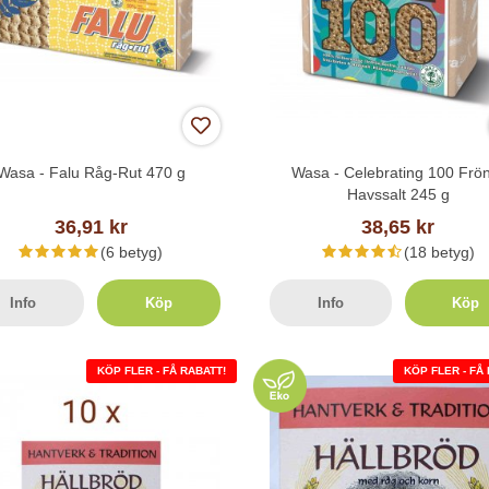
Wasa - Falu Råg-Rut 470 g
Wasa - Celebrating 100 Frö
Havssalt 245 g
36,91 kr
38,65 kr
(6 betyg)
(18 betyg)
Info
Köp
Info
Köp
KÖP FLER - FÅ RABATT!
KÖP FLER - FÅ