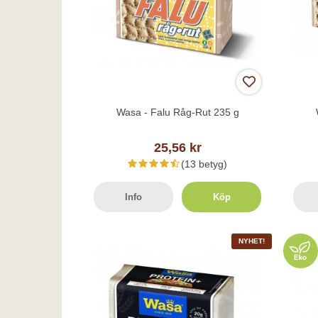
Wasa - Falu Råg-Rut 235 g
25,56 kr
(13 betyg)
Info
Köp
NYHET!