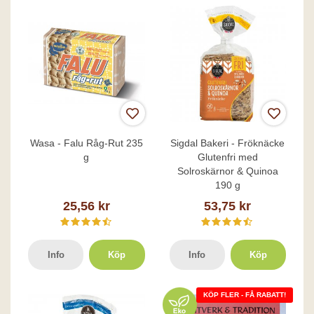
Wasa - Falu Råg-Rut 235
Sigdal Bakeri - Fröknäcke
g
Glutenfri med
Solroskärnor & Quinoa
190 g
25,56 kr
53,75 kr
Info
Köp
Info
Köp
KÖP FLER - FÅ RABATT!