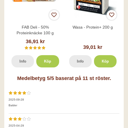
FAB Deli - 50%
Wasa - Protein+ 200 g
Proteinknäcke 100 g
36,91 kr
39,01 kr
Info
Köp
Info
Köp
Medelbetyg
5
/5 baserat på
11
st röster.
2025-09-28
Balder
2025-04-29