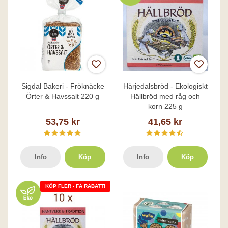
Sigdal Bakeri - Fröknäcke
Härjedalsbröd - Ekologiskt
Örter & Havssalt 220 g
Hällbröd med råg och
korn 225 g
53,75 kr
41,65 kr
Info
Köp
Info
Köp
KÖP FLER - FÅ RABATT!