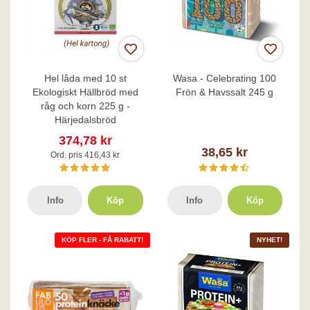
Hel låda med 10 st
Wasa - Celebrating 100
Ekologiskt Hällbröd med
Frön & Havssalt 245 g
råg och korn 225 g -
Härjedalsbröd
374,78 kr
38,65 kr
Ord. pris 416,43 kr
Info
Köp
Info
Köp
KÖP FLER - FÅ RABATT!
NYHET!