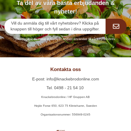
Ta del av våra bästa erbjudanden &
nyheter!
Vill du anmäla dig till vårt nyhetsbrev? Klicka på
knappen till höger och fyll sedan i dina uppgifter.
De uppgifter du matar in kommer endast användas till våra nyhetsbrev.
Kontakta oss
E-post: info@knackebrodonline.com
Tel. 0498 - 21 54 10
Knackebrodonline / HF Gruppen AB
Hejde Forse 650, 623 75 Klintehamn, Sweden
Organisationsnummer: 556949-0245