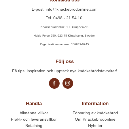
E-post: info@knackebrodonline.com
Tel. 0498 - 21 54 10
Knackebrodonline / HF Gruppen AB
Hejde Forse 650, 623 75 Klintehamn, Sweden
Organisationsnummer: 556949-0245
Följ oss
Få tips, inspiration och upptäck nya knäckebrödsfavoriter!
Handla
Information
Allmänna villkor
Förvaring av knäckebröd
Frakt- och leveransvillkor
Om Knackebrodonline
Betalning
Nyheter