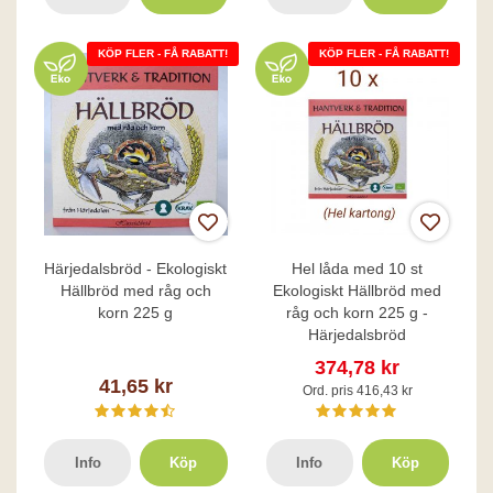
KÖP FLER - FÅ RABATT!
KÖP FLER - FÅ RABATT!
Härjedalsbröd - Ekologiskt
Hel låda med 10 st
Hällbröd med råg och
Ekologiskt Hällbröd med
korn 225 g
råg och korn 225 g -
Härjedalsbröd
374,78 kr
41,65 kr
Ord. pris 416,43 kr
Info
Köp
Info
Köp