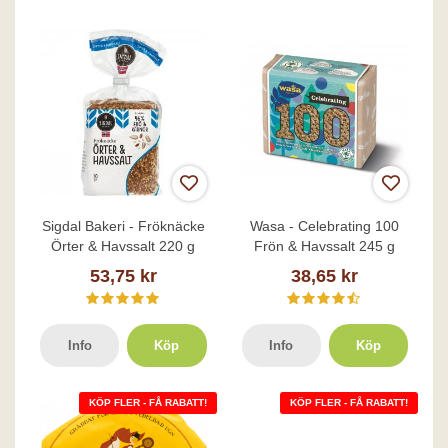
Sigdal Bakeri - Fröknäcke
Wasa - Celebrating 100
Örter & Havssalt 220 g
Frön & Havssalt 245 g
53,75 kr
38,65 kr
Info
Köp
Info
Köp
KÖP FLER - FÅ RABATT!
KÖP FLER - FÅ RABATT!