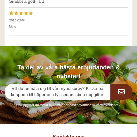
Snabbt å gott ! 👍🏼
2020-02-04
Mats
Ta del av våra bästa erbjudanden &
nyheter!
Vill du anmäla dig till vårt nyhetsbrev? Klicka på
knappen till höger och fyll sedan i dina uppgifter.
De uppgifter du matar in kommer endast användas till våra nyhetsbrev.
Kontakta oss