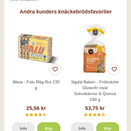
Andra kunders knäckebrödsfavoriter
Wasa - Falu Råg-Rut 235
Sigdal Bakeri - Fröknäcke
g
Glutenfri med
Solroskärnor & Quinoa
190 g
25,56 kr
53,75 kr
Info
Köp
Info
Köp