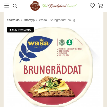
Startsida
/
Brödtyp
/
Wasa - Brungräddat 740 g
Bakas inte längre