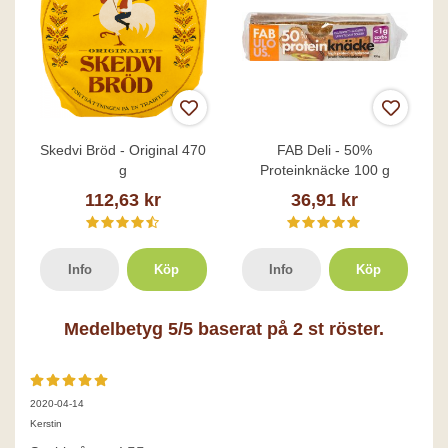
Skedvi Bröd - Original 470
FAB Deli - 50%
g
Proteinknäcke 100 g
112,63 kr
36,91 kr
Info
Köp
Info
Köp
Medelbetyg
5
/5 baserat på
2
st röster.
2020-04-14
Kerstin