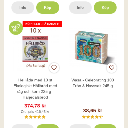
Info
Köp
Info
Köp
KÖP FLER - FÅ RABATT!
Hel låda med 10 st
Wasa - Celebrating 100
Ekologiskt Hällbröd med
Frön & Havssalt 245 g
råg och korn 225 g -
Härjedalsbröd
374,78 kr
38,65 kr
Ord. pris 416,43 kr