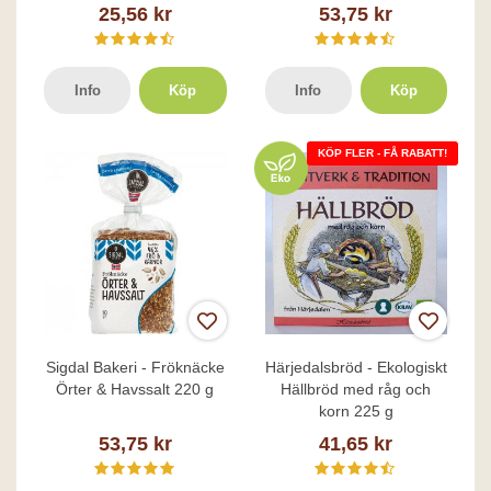
25,56 kr
53,75 kr
Info
Köp
Info
Köp
KÖP FLER - FÅ RABATT!
Sigdal Bakeri - Fröknäcke
Härjedalsbröd - Ekologiskt
Örter & Havssalt 220 g
Hällbröd med råg och
korn 225 g
53,75 kr
41,65 kr