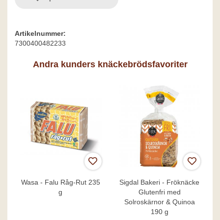
Artikelnummer:
7300400482233
Andra kunders knäckebrödsfavoriter
Wasa - Falu Råg-Rut 235
Sigdal Bakeri - Fröknäcke
g
Glutenfri med
Solroskärnor & Quinoa
190 g