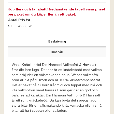
Köp flera och få rabatt! Nedanstående tabell visar priset
per paket om du köper fler än ett paket.
Antal
Pris /st
5+
42,53 kr
Beskrivning
Innehåll
Wasa Knäckebröd Din Harmoni Vallmofrö & Havssalt
firar ditt inre lugn. Det här är ett knäckebröd med vallmo
som erbjuder en välsmakande paus. Wasas vallmofrö-
bröd är rikt på fullkorn och är 100% klimatkompenserat.
Det är bakat på fullkornsrågmjöl och toppat med blå och
vita vallmofrön samt havssalt som ger det en god och
balanserad karaktär. Din Harmoni Vallmofrö & Havssalt
är ett runt knäckebröd. Du kan bryta det i precis lagom
stora bitar för en välsmakande knäckemacka eller i små
bitar att ha i soppan eller salladen.