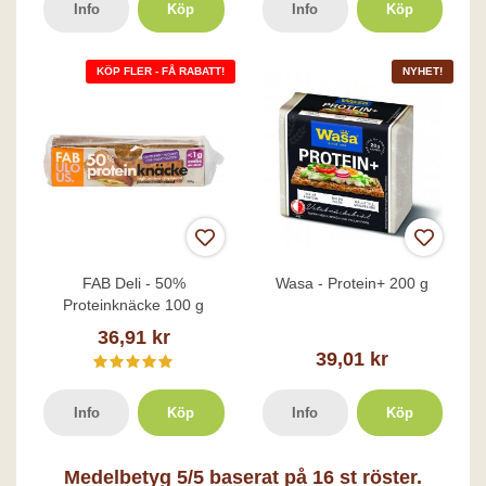
Info
Köp
Info
Köp
KÖP FLER - FÅ RABATT!
NYHET!
FAB Deli - 50%
Wasa - Protein+ 200 g
Proteinknäcke 100 g
36,91 kr
39,01 kr
Info
Köp
Info
Köp
Medelbetyg
5
/5 baserat på
16
st röster.