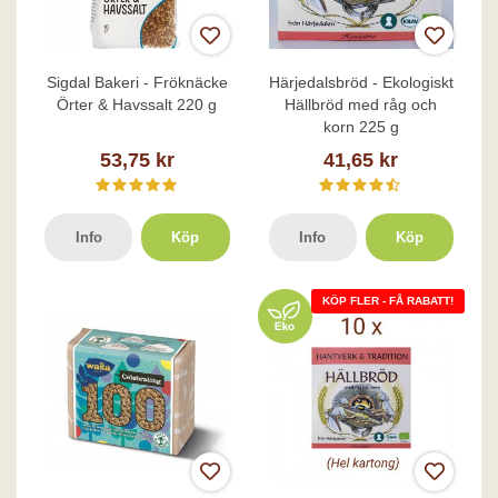
Sigdal Bakeri - Fröknäcke
Härjedalsbröd - Ekologiskt
Örter & Havssalt 220 g
Hällbröd med råg och
korn 225 g
53,75 kr
41,65 kr
Info
Köp
Info
Köp
KÖP FLER - FÅ RABATT!