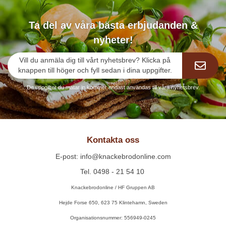
Ta del av våra bästa erbjudanden &
nyheter!
Vill du anmäla dig till vårt nyhetsbrev? Klicka på
knappen till höger och fyll sedan i dina uppgifter.
De uppgifter du matar in kommer endast användas till våra nyhetsbrev.
Kontakta oss
E-post: info@knackebrodonline.com
Tel. 0498 - 21 54 10
Knackebrodonline / HF Gruppen AB
Hejde Forse 650, 623 75 Klintehamn, Sweden
Organisationsnummer: 556949-0245