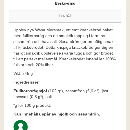
Beskrivning
Innehåll
Upplev nya Wasa Mersmak, ett tunt knäckebröd bakat
med fullkornsråg och en smakrik topping i form av
sesamfrön och havssalt. Sesamfrön ger en nötig smak
till knäckebrödet. Detta krispiga knäckebröd ger dig en
härligt smakrik upplevelse i varje tugga och gör brödet
till ett perfekt mellanmål. Knäckebrödet innehåller 100%
fullkorn och 20% fiber.
Vikt: 245 g
Ingredienser:
Fullkornsrågmjöl
(102 g*), sesamfrön (6,6 g*), jäst,
havssalt (0,6 g*), salt.
*g för 100 g produkt.
Kan innehålla spår av mjölk och sesamfrön.