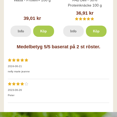
Wasa - Protein+ 200 g
FAB Deli - 50%
Proteinknäcke 100 g
36,91 kr
39,01 kr
Info
Köp
Info
Köp
Medelbetyg
5
/5 baserat på
2
st röster.
2024-06-21
nelly marie jeanne
2023-06-26
Peter