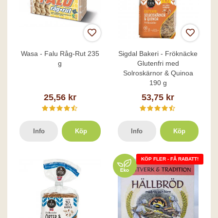
Wasa - Falu Råg-Rut 235
Sigdal Bakeri - Fröknäcke
g
Glutenfri med
Solroskärnor & Quinoa
190 g
25,56 kr
53,75 kr
Info
Köp
Info
Köp
KÖP FLER - FÅ RABATT!