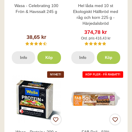
Wasa - Celebrating 100
Hel låda med 10 st
Frön & Havssalt 245 g
Ekologiskt Hällbröd med
råg och korn 225 g -
Härjedalsbröd
374,78 kr
38,65 kr
Ord. pris 416,43 kr
Info
Köp
Info
Köp
NYHET!
KÖP FLER - FÅ RABATT!