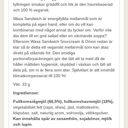
fyllningen smakar gräddfil och lök är den havrebaserad
och 100 % vegansk.
Wasa Sandwich är energifyllda mellanmål som är
kompletta på egen hand, eller om du vill kan
kombineras med något annat du tycker om. Varför inte
äta dem till en god sallad eller en värmande soppa?
Eftersom Wasa Sandwich Sourcream & Onion redan är
klar så är detta ett veganskt mellanmål som kan ätas
direkt på stående fot. Den smidiga
portionsförpackningen gör det lätt att ta med då de
håller måltiden hygienisk, skyddad i väskan och lätt att
dela på, om ni är flera som äter. Självklart är allt innehåll
klimatkompenserat till 100 %!
Vikt: 33 g
Ingredienser:
Fullkornsrågmjöl (66,5%), fullkornshavremjöl (18%),
vegetabiliskt fett (raps, shea), jäst, maltodextrin,
lökpulver, salt, naturlig arom, solrosolja, vitlökspulver.
Kan innehålla spår av sesamfrön, sojabönor, mjölk
och lupin
.