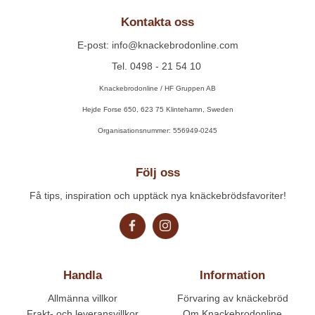
Kontakta oss
E-post: info@knackebrodonline.com
Tel. 0498 - 21 54 10
Knackebrodonline / HF Gruppen AB
Hejde Forse 650, 623 75 Klintehamn, Sweden
Organisationsnummer: 556949-0245
Följ oss
Få tips, inspiration och upptäck nya knäckebrödsfavoriter!
Handla
Information
Allmänna villkor
Förvaring av knäckebröd
Frakt- och leveransvillkor
Om Knackebrodonline