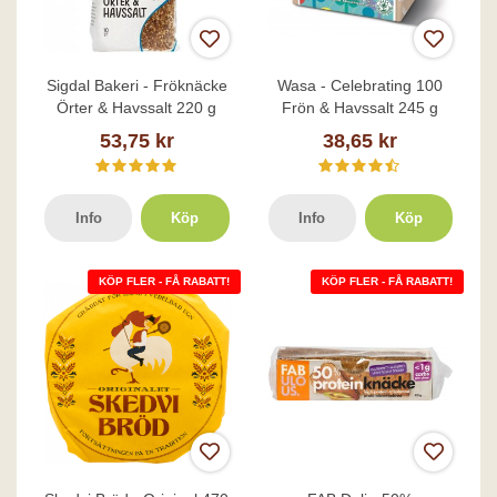
Sigdal Bakeri - Fröknäcke
Wasa - Celebrating 100
Örter & Havssalt 220 g
Frön & Havssalt 245 g
53,75 kr
38,65 kr
Info
Köp
Info
Köp
KÖP FLER - FÅ RABATT!
KÖP FLER - FÅ RABATT!