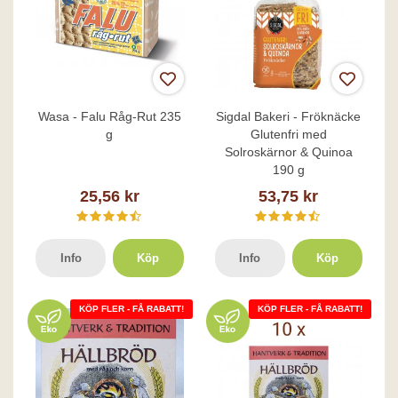
Wasa - Falu Råg-Rut 235
Sigdal Bakeri - Fröknäcke
g
Glutenfri med
Solroskärnor & Quinoa
190 g
25,56 kr
53,75 kr
Info
Köp
Info
Köp
KÖP FLER - FÅ RABATT!
KÖP FLER - FÅ RABATT!