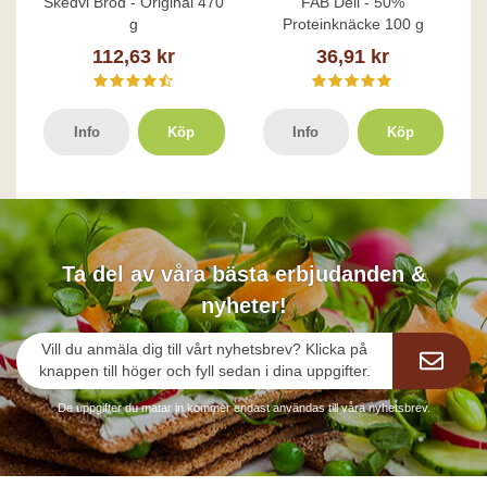
Skedvi Bröd - Original 470
FAB Deli - 50%
g
Proteinknäcke 100 g
112,63 kr
36,91 kr
Info
Köp
Info
Köp
Ta del av våra bästa erbjudanden &
nyheter!
Vill du anmäla dig till vårt nyhetsbrev? Klicka på
knappen till höger och fyll sedan i dina uppgifter.
De uppgifter du matar in kommer endast användas till våra nyhetsbrev.