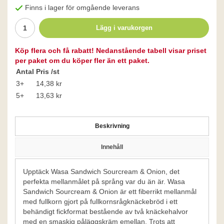
Finns i lager för omgående leverans
Lägg i varukorgen
Köp flera och få rabatt! Nedanstående tabell visar priset
per paket om du köper fler än ett paket.
Antal
Pris /st
3+
14,38 kr
5+
13,63 kr
Beskrivning
Innehåll
Upptäck Wasa Sandwich Sourcream & Onion, det
perfekta mellanmålet på språng var du än är. Wasa
Sandwich Sourcream & Onion är ett fiberrikt mellanmål
med fullkorn gjort på fullkornsrågknäckebröd i ett
behändigt fickformat bestående av två knäckehalvor
med en smaskig påläggskräm emellan. Trots att