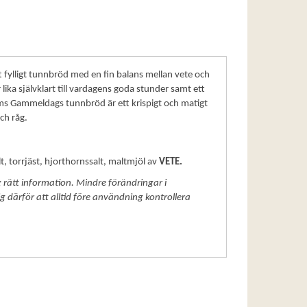
 fylligt tunnbröd med en fin balans mellan vete och
ika självklart till vardagens goda stunder samt ett
oms Gammeldags tunnbröd är ett krispigt och matigt
ch råg.
alt, torrjäst, hjorthornssalt, maltmjöl av
VETE.
 rätt information. Mindre förändringar i
ig därför att alltid före användning kontrollera