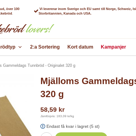
bud, över 100
Vi levererar inom Sverige och EU samt till Norge, Schweiz, Is
äckebröd
.
Storbritannien, Kanada och USA.
rödtyp
2:a Sortering
Kort datum
Kampanjer
s Gammeldags Tunnbröd - Originalet 320 g
Mjälloms Gammeldags 
320 g
58,59 kr
Jämförpris: 183,09 kr/kg
Endast få kvar i lagret (5 st)