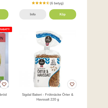
(6 betyg)
Info
Köp
 RABATT!
lbröd
Sigdal Bakeri - Fröknäcke Örter &
Havssalt 220 g