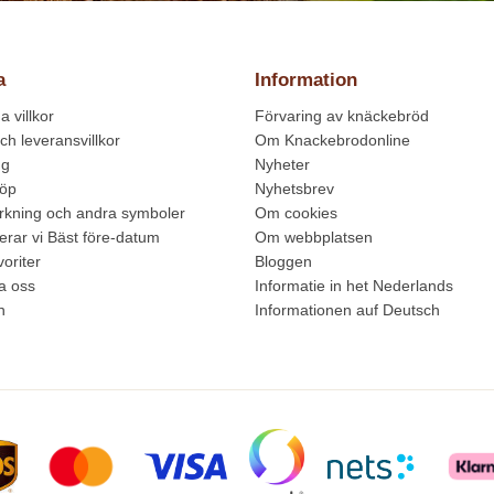
a
Information
 villkor
Förvaring av knäckebröd
ch leveransvillkor
Om Knackebrodonline
ng
Nyheter
köp
Nyhetsbrev
kning och andra symboler
Om cookies
erar vi Bäst före-datum
Om webbplatsen
oriter
Bloggen
a oss
Informatie in het Nederlands
n
Informationen auf Deutsch