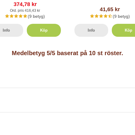
374,78 kr
41,65 kr
Ord. pris 416,43 kr
(9 betyg)
(9 betyg)
Info
Köp
Info
Köp
Medelbetyg
5
/5 baserat på
10
st röster.