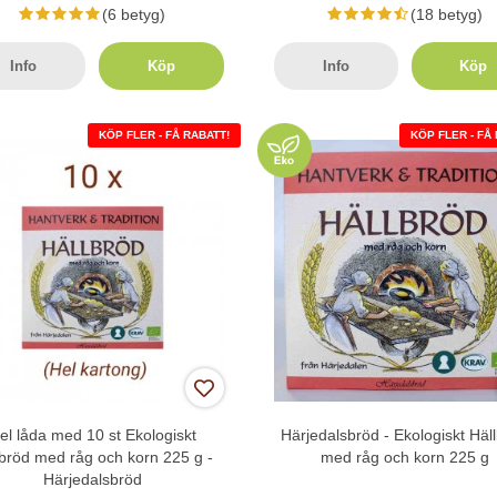
(6 betyg)
(18 betyg)
Info
Köp
Info
Köp
KÖP FLER - FÅ RABATT!
KÖP FLER - FÅ
el låda med 10 st Ekologiskt
Härjedalsbröd - Ekologiskt Häl
lbröd med råg och korn 225 g -
med råg och korn 225 g
Härjedalsbröd