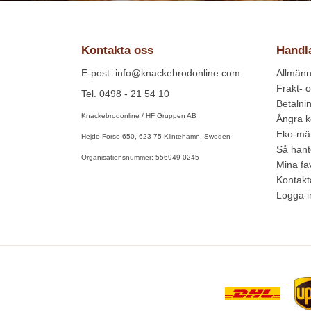
Kontakta oss
Handl
E-post: info@knackebrodonline.com
Allmänna
Frakt- o
Tel. 0498 - 21 54 10
Betalni
Knackebrodonline / HF Gruppen AB
Ångra 
Eko-mär
Hejde Forse 650, 623 75 Klintehamn, Sweden
Så hant
Organisationsnummer: 556949-0245
Mina fav
Kontakt
Logga i