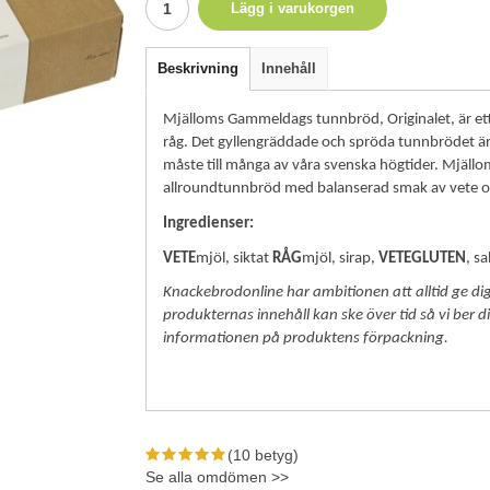
Lägg i varukorgen
Beskrivning
Innehåll
Mjälloms Gammeldags tunnbröd, Originalet, är ett
råg. Det gyllengräddade och spröda tunnbrödet är l
måste till många av våra svenska högtider. Mjäll
allroundtunnbröd med balanserad smak av vete o
Ingredienser:
VETE
mjöl, siktat
RÅG
mjöl, sirap,
VETEGLUTEN
, s
Knackebrodonline har ambitionen att alltid ge dig
produkternas innehåll kan ske över tid så vi ber d
informationen på produktens förpackning.
(10 betyg)
Se alla omdömen >>