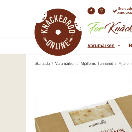
Stort ut
olika kn
Varumärken
B
Startsida
/
Varumärken
/
Mjälloms Tunnbröd
/
Mjällom