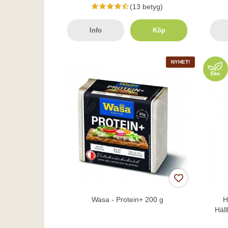
(13 betyg)
Info
Köp
NYHET!
Wasa - Protein+ 200 g
H
Häl