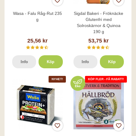
Wasa - Falu Råg-Rut 235
Sigdal Bakeri - Fröknäcke
g
Glutenfri med
Solroskärnor & Quinoa
190 g
25,56 kr
53,75 kr
Info
Köp
Info
Köp
NYHET!
KÖP FLER - FÅ RABATT!