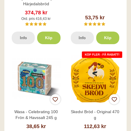
Härjedalsbröd
374,78 kr
53,75 kr
Ord. pris 416,43 kr
Info
Köp
Info
Köp
KÖP FLER - FÅ RABATT!
Wasa - Celebrating 100
Skedvi Bröd - Original 470
Frön & Havssalt 245 g
g
38,65 kr
112,63 kr