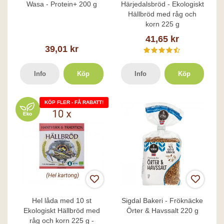
Wasa - Protein+ 200 g
Härjedalsbröd - Ekologiskt
Hällbröd med råg och
korn 225 g
41,65 kr
39,01 kr
Info
Köp
Info
Köp
KÖP FLER - FÅ RABATT!
Hel låda med 10 st
Sigdal Bakeri - Fröknäcke
Ekologiskt Hällbröd med
Örter & Havssalt 220 g
råg och korn 225 g -