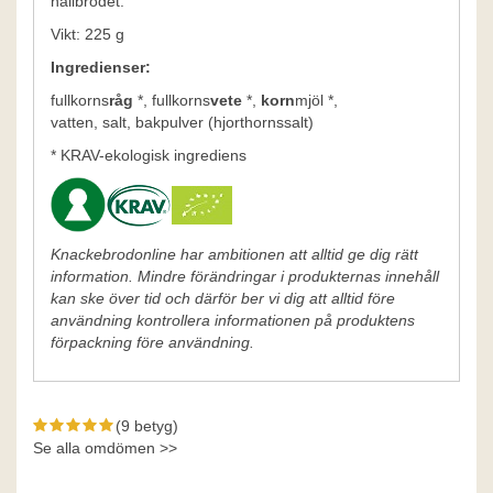
hällbrödet.
Vikt: 225 g
Ingredienser:
fullkorns
råg
*, fullkorns
vete
*,
korn
mjöl *,
vatten, salt, bakpulver (hjorthornssalt)
* KRAV-ekologisk ingrediens
Knackebrodonline har ambitionen att alltid ge dig rätt
information. Mindre förändringar i produkternas innehåll
kan ske över tid och därför ber vi dig att alltid före
användning kontrollera informationen på produktens
förpackning före användning.
(9 betyg)
Se alla omdömen >>