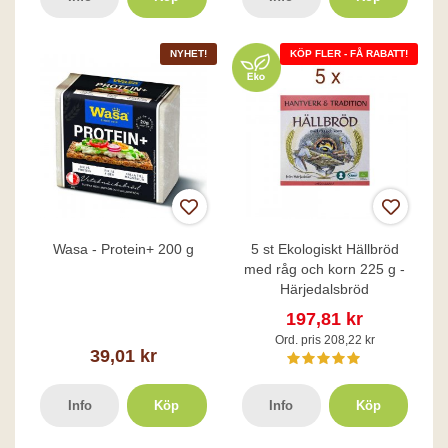
NYHET!
KÖP FLER - FÅ RABATT!
Wasa - Protein+ 200 g
5 st Ekologiskt Hällbröd
med råg och korn 225 g -
Härjedalsbröd
197,81 kr
Ord. pris 208,22 kr
39,01 kr
Info
Köp
Info
Köp