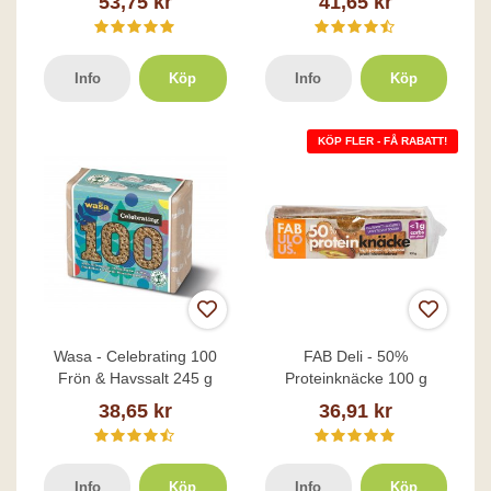
53,75 kr
41,65 kr
Info
Köp
Info
Köp
KÖP FLER - FÅ RABATT!
Wasa - Celebrating 100
FAB Deli - 50%
Frön & Havssalt 245 g
Proteinknäcke 100 g
38,65 kr
36,91 kr
Info
Köp
Info
Köp