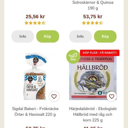
Solroskärnor & Quinoa
190 g
25,56 kr
53,75 kr
Info
Köp
Info
Köp
KÖP FLER - FÅ RABATT!
Sigdal Bakeri - Fröknäcke
Härjedalsbröd - Ekologiskt
Örter & Havssalt 220 g
Hällbröd med råg och
korn 225 g