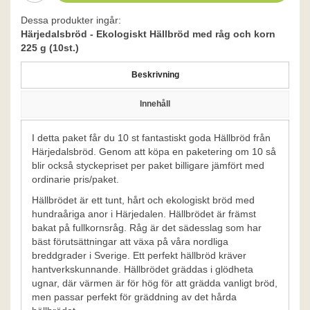
Dessa produkter ingår:
Härjedalsbröd - Ekologiskt Hällbröd med råg och korn
225 g (10st.)
Beskrivning
Innehåll
I detta paket får du 10 st fantastiskt goda Hällbröd från
Härjedalsbröd. Genom att köpa en paketering om 10 så
blir också styckepriset per paket billigare jämfört med
ordinarie pris/paket.
Hällbrödet är ett tunt, hårt och ekologiskt bröd med
hundraåriga anor i Härjedalen. Hällbrödet är främst
bakat på fullkornsråg. Råg är det sädesslag som har
bäst förutsättningar att växa på våra nordliga
breddgrader i Sverige. Ett perfekt hällbröd kräver
hantverkskunnande. Hällbrödet gräddas i glödheta
ugnar, där värmen är för hög för att grädda vanligt bröd,
men passar perfekt för gräddning av det hårda