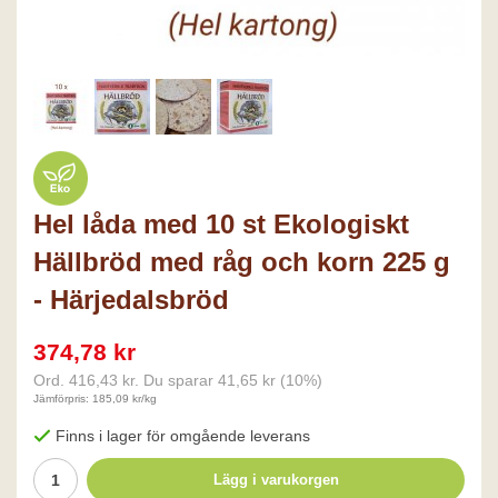
Hel låda med 10 st Ekologiskt
Hällbröd med råg och korn 225 g
- Härjedalsbröd
374,78 kr
Ord.
416,43 kr
. Du sparar
41,65 kr
(
10
%)
Jämförpris: 185,09 kr/kg
Finns i lager för omgående leverans
Lägg i varukorgen