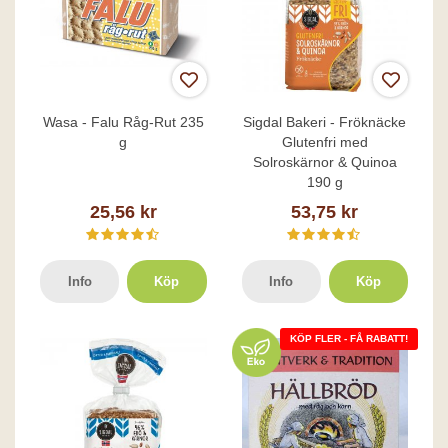
Wasa - Falu Råg-Rut 235
Sigdal Bakeri - Fröknäcke
g
Glutenfri med
Solroskärnor & Quinoa
190 g
25,56 kr
53,75 kr
Info
Köp
Info
Köp
KÖP FLER - FÅ RABATT!