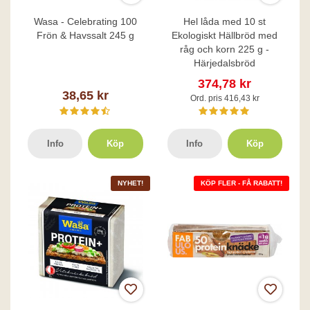
Wasa - Celebrating 100
Hel låda med 10 st
Frön & Havssalt 245 g
Ekologiskt Hällbröd med
råg och korn 225 g -
Härjedalsbröd
374,78 kr
38,65 kr
Ord. pris 416,43 kr
Info
Köp
Info
Köp
NYHET!
KÖP FLER - FÅ RABATT!