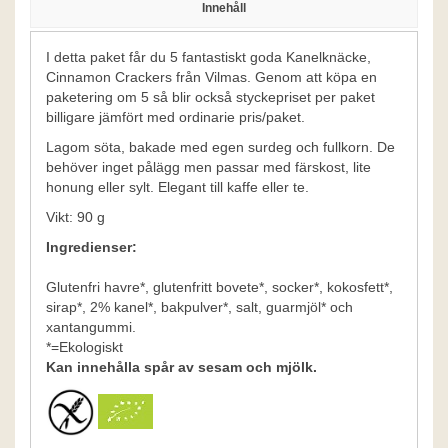
Innehåll
I detta paket får du 5 fantastiskt goda Kanelknäcke,
Cinnamon Crackers från Vilmas. Genom att köpa en
paketering om 5 så blir också styckepriset per paket
billigare jämfört med ordinarie pris/paket.
​Lagom söta, bakade med egen surdeg och fullkorn. De
behöver inget pålägg men passar med färskost, lite
honung eller sylt. Elegant till kaffe eller te.
Vikt: 90 g
Ingredienser:
Glutenfri havre*, glutenfritt bovete*, socker*, kokosfett*,
sirap*, 2% kanel*, bakpulver*, salt, guarmjöl* och
xantangummi.
*=Ekologiskt
Kan innehålla spår av sesam och mjölk.