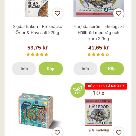
Sigdal Bakeri - Fröknäcke
Härjedalsbröd - Ekologiskt
Örter & Havssalt 220 g
Hällbröd med råg och
korn 225 g
53,75 kr
41,65 kr
Info
Köp
Info
Köp
KÖP FLER - FÅ RABATT!