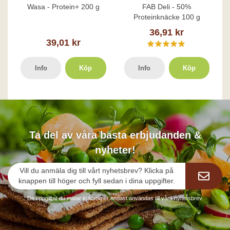
Wasa - Protein+ 200 g
FAB Deli - 50%
Proteinknäcke 100 g
36,91 kr
39,01 kr
Info
Köp
Info
Köp
Ta del av våra bästa erbjudanden &
nyheter!
Vill du anmäla dig till vårt nyhetsbrev? Klicka på
knappen till höger och fyll sedan i dina uppgifter.
De uppgifter du matar in kommer endast användas till våra nyhetsbrev.