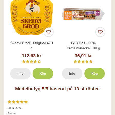
Skedvi Bröd - Original 470
FAB Deli - 50%
g
Proteinknäcke 100 g
112,63 kr
36,91 kr
Info
Köp
Info
Köp
Medelbetyg
5
/5 baserat på
13
st röster.
2026-05-24
Anders