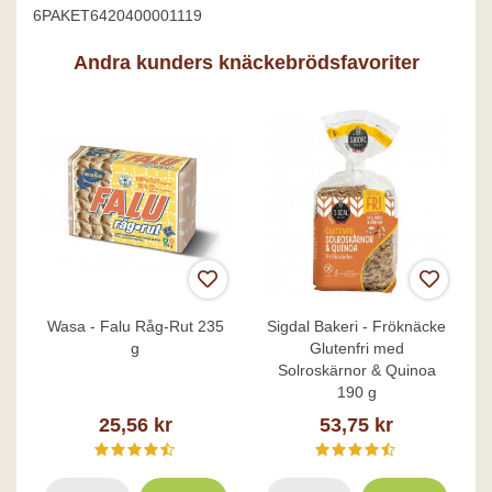
6PAKET6420400001119
Andra kunders knäckebrödsfavoriter
Wasa - Falu Råg-Rut 235
Sigdal Bakeri - Fröknäcke
g
Glutenfri med
Solroskärnor & Quinoa
190 g
25,56 kr
53,75 kr