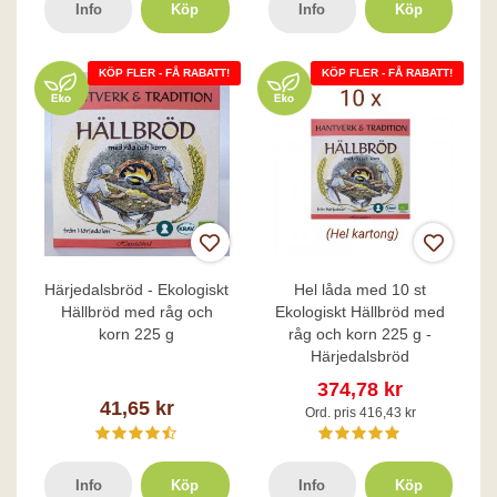
Info
Köp
Info
Köp
KÖP FLER - FÅ RABATT!
KÖP FLER - FÅ RABATT!
Härjedalsbröd - Ekologiskt
Hel låda med 10 st
Hällbröd med råg och
Ekologiskt Hällbröd med
korn 225 g
råg och korn 225 g -
Härjedalsbröd
374,78 kr
41,65 kr
Ord. pris 416,43 kr
Info
Köp
Info
Köp