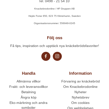
Tel. 0498 - 21 54 10
Knackebrodonline / HF Gruppen AB
Hejde Forse 650, 623 75 Klintehamn, Sweden
Organisationsnummer: 556949-0245
Följ oss
Få tips, inspiration och upptäck nya knäckebrödsfavoriter!
Handla
Information
Allmänna villkor
Förvaring av knäckebröd
Frakt- och leveransvillkor
Om Knackebrodonline
Betalning
Nyheter
Ångra köp
Nyhetsbrev
Eko-märkning och andra
Om cookies
symboler
Om webbplatsen