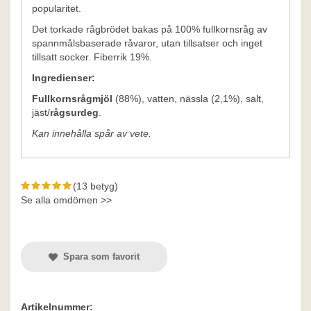
popularitet.
Det torkade rågbrödet bakas på 100% fullkornsråg av
spannmålsbaserade råvaror, utan tillsatser och inget
tillsatt socker. Fiberrik 19%.
Ingredienser:
Fullkornsrågmjöl
(88%), vatten, nässla (2,1%), salt,
jäst/
rågsurdeg
.
Kan innehålla spår av vete.
(13 betyg)
Se alla omdömen >>
Spara som favorit
Artikelnummer: