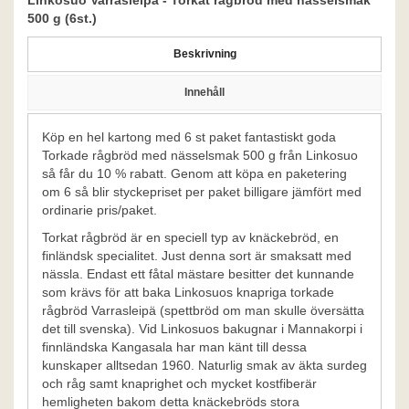
Linkosuo Varrasleipä - Torkat rågbröd med nässelsmak
500 g (6st.)
Beskrivning
Innehåll
Köp en hel kartong med 6 st paket fantastiskt goda
Torkade rågbröd med nässelsmak 500 g från Linkosuo
så får du 10 % rabatt. Genom att köpa en paketering
om 6 så blir styckepriset per paket billigare jämfört med
ordinarie pris/paket.
Torkat rågbröd är en speciell typ av knäckebröd, en
finländsk specialitet. Just denna sort är smaksatt med
nässla. Endast ett fåtal mästare besitter det kunnande
som krävs för att baka Linkosuos knapriga torkade
rågbröd Varrasleipä (spettbröd om man skulle översätta
det till svenska). Vid Linkosuos bakugnar i Mannakorpi i
finnländska Kangasala har man känt till dessa
kunskaper alltsedan 1960. Naturlig smak av äkta surdeg
och råg samt knaprighet och mycket kostfiberär
hemligheten bakom detta knäckebröds stora