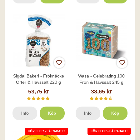
Sigdal Bakeri - Fröknäcke
Wasa - Celebrating 100
Örter & Havssalt 220 g
Frön & Havssalt 245 g
53,75 kr
38,65 kr
Info
Köp
Info
Köp
KÖP FLER - FÅ RABATT!
KÖP FLER - FÅ RABATT!