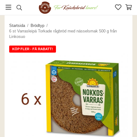
Startsida
/
Brödtyp
/
6 st Varrasleipä Torkade rågbröd med nässelsmak 500 g från
Linkosuo
KÖP FLER - FÅ RABATT!