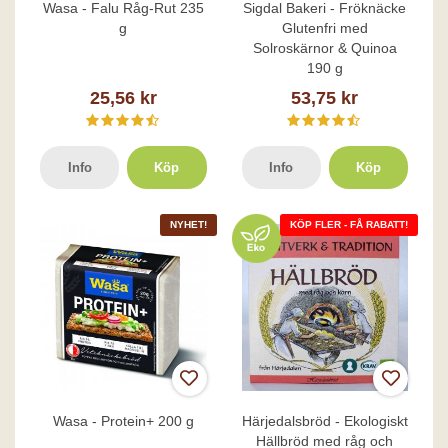
Wasa - Falu Råg-Rut 235
Sigdal Bakeri - Fröknäcke
g
Glutenfri med
Solroskärnor & Quinoa
190 g
25,56 kr
53,75 kr
Info
Köp
Info
Köp
NYHET!
KÖP FLER - FÅ RABATT!
Wasa - Protein+ 200 g
Härjedalsbröd - Ekologiskt
Hällbröd med råg och