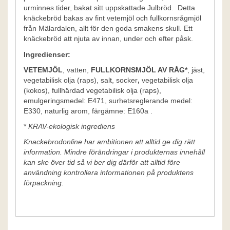
urminnes tider, bakat sitt uppskattade Julbröd. Detta
knäckebröd bakas av fint vetemjöl och fullkornsrågmjöl
från Mälardalen, allt för den goda smakens skull. Ett
knäckebröd att njuta av innan, under och efter påsk.
Ingredienser:
VETEMJÖL
, vatten,
FULLKORNSMJÖL AV RÅG*
, jäst,
vegetabilisk olja (raps), salt, socker
,
vegetabilisk olja
(kokos), fullhärdad vegetabilisk olja (raps),
emulgeringsmedel: E471, surhetsreglerande medel:
E330, naturlig arom, färgämne: E160a
.
*
KRAV-ekologisk ingrediens
Knackebrodonline har ambitionen att alltid ge dig rätt
information. Mindre förändringar i produkternas innehåll
kan ske över tid så vi ber dig därför att alltid före
användning kontrollera informationen på produktens
förpackning.