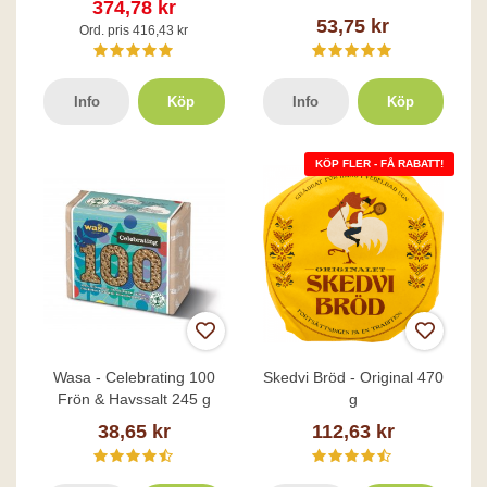
374,78 kr
53,75 kr
Ord. pris 416,43 kr
Info
Köp
Info
Köp
KÖP FLER - FÅ RABATT!
Wasa - Celebrating 100
Skedvi Bröd - Original 470
Frön & Havssalt 245 g
g
38,65 kr
112,63 kr