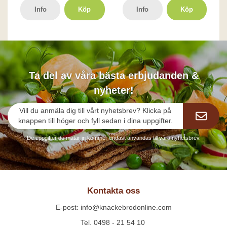
Info
Köp
Info
Köp
Ta del av våra bästa erbjudanden &
nyheter!
Vill du anmäla dig till vårt nyhetsbrev? Klicka på
knappen till höger och fyll sedan i dina uppgifter.
De uppgifter du matar in kommer endast användas till våra nyhetsbrev.
Kontakta oss
E-post: info@knackebrodonline.com
Tel. 0498 - 21 54 10