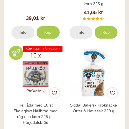
korn 225 g
41,65 kr
39,01 kr
Info
Köp
Info
Köp
KÖP FLER - FÅ RABATT!
Hel låda med 10 st
Sigdal Bakeri - Fröknäcke
Ekologiskt Hällbröd med
Örter & Havssalt 220 g
råg och korn 225 g -
Härjedalsbröd