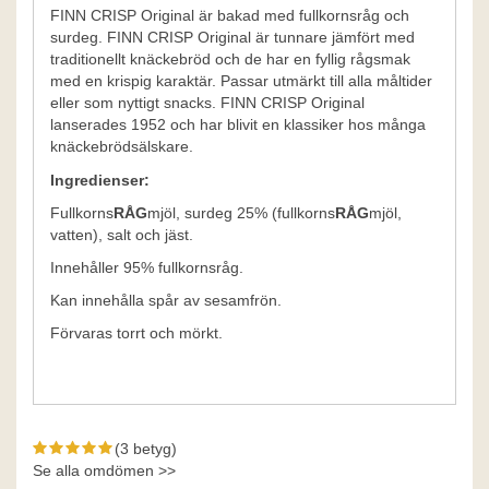
FINN CRISP Original är bakad med fullkornsråg och
surdeg. FINN CRISP Original är tunnare jämfört med
traditionellt knäckebröd och de har en fyllig rågsmak
med en krispig karaktär. Passar utmärkt till alla måltider
eller som nyttigt snacks. FINN CRISP Original
lanserades 1952 och har blivit en klassiker hos många
knäckebrödsälskare.
Ingredienser:
Fullkorns
RÅG
mjöl, surdeg 25% (fullkorns
RÅG
mjöl,
vatten), salt och jäst.
Innehåller 95% fullkornsråg.
Kan innehålla spår av sesamfrön.
Förvaras torrt och mörkt.
(3 betyg)
Se alla omdömen >>