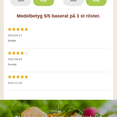
Info
Köp
Info
Köp
Medelbetyg
5
/5 baserat på
3
st röster.
2023-04-17
Marijke
2022-08-24
Annikki
2021-12-29