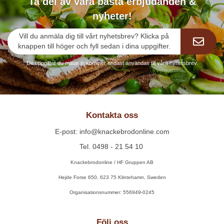
Ta del av våra bästa erbjudanden &
nyheter!
Vill du anmäla dig till vårt nyhetsbrev? Klicka på
knappen till höger och fyll sedan i dina uppgifter.
De uppgifter du matar in kommer endast användas till våra nyhetsbrev.
Kontakta oss
E-post: info@knackebrodonline.com
Tel. 0498 - 21 54 10
Knackebrodonline / HF Gruppen AB
Hejde Forse 650, 623 75 Klintehamn, Sweden
Organisationsnummer: 556949-0245
Följ oss