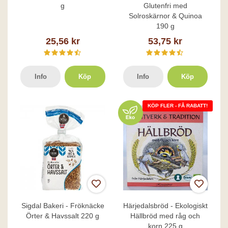
g
Glutenfri med
Solroskärnor & Quinoa
190 g
25,56 kr
53,75 kr
Info
Köp
Info
Köp
KÖP FLER - FÅ RABATT!
Sigdal Bakeri - Fröknäcke
Härjedalsbröd - Ekologiskt
Örter & Havssalt 220 g
Hällbröd med råg och
korn 225 g