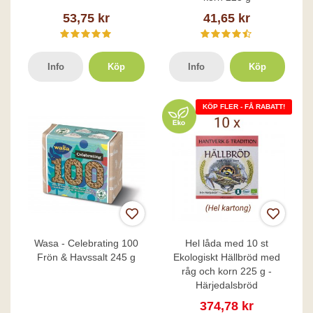
53,75 kr
41,65 kr
Info
Köp
Info
Köp
KÖP FLER - FÅ RABATT!
Wasa - Celebrating 100
Hel låda med 10 st
Frön & Havssalt 245 g
Ekologiskt Hällbröd med
råg och korn 225 g -
Härjedalsbröd
374,78 kr