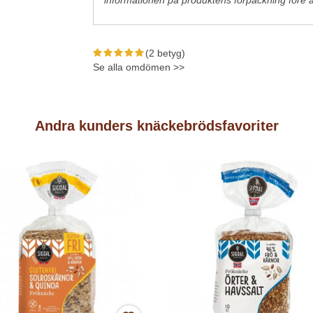
informationen på produktens förpackning före 
(2 betyg)
Se alla omdömen >>
Andra kunders knäckebrödsfavoriter