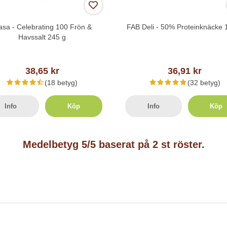
sa - Celebrating 100 Frön &
FAB Deli - 50% Proteinknäcke 
Havssalt 245 g
38,65 kr
36,91 kr
(18 betyg)
(32 betyg)
Info
Köp
Info
Köp
Medelbetyg
5
/5 baserat på
2
st röster.