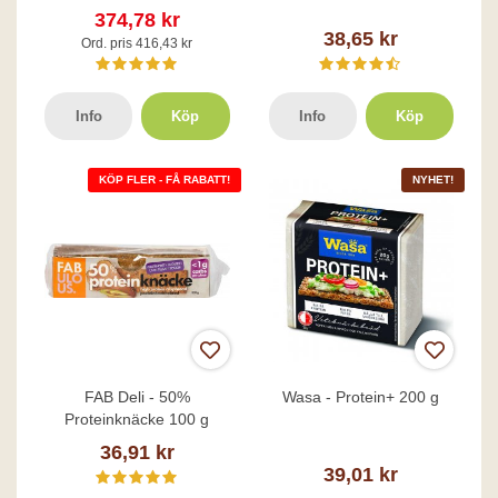
374,78 kr
38,65 kr
Ord. pris 416,43 kr
Info
Köp
Info
Köp
KÖP FLER - FÅ RABATT!
NYHET!
FAB Deli - 50%
Wasa - Protein+ 200 g
Proteinknäcke 100 g
36,91 kr
39,01 kr