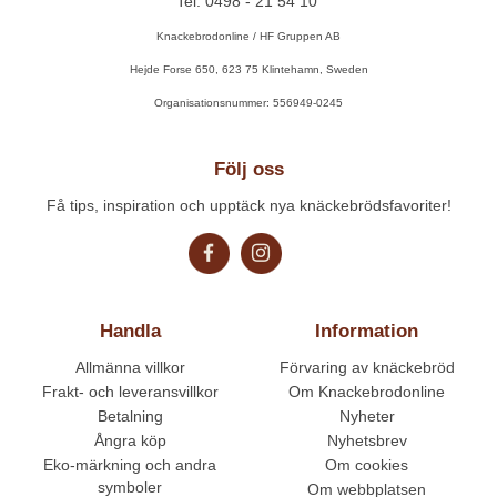
Tel. 0498 - 21 54 10
Knackebrodonline / HF Gruppen AB
Hejde Forse 650, 623 75 Klintehamn, Sweden
Organisationsnummer: 556949-0245
Följ oss
Få tips, inspiration och upptäck nya knäckebrödsfavoriter!
Handla
Information
Allmänna villkor
Förvaring av knäckebröd
Frakt- och leveransvillkor
Om Knackebrodonline
Betalning
Nyheter
Ångra köp
Nyhetsbrev
Eko-märkning och andra
Om cookies
symboler
Om webbplatsen