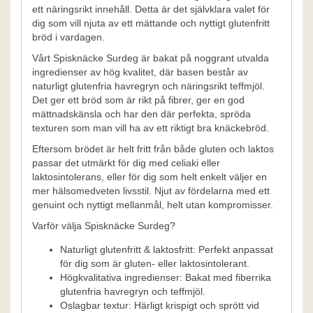
ett näringsrikt innehåll. Detta är det självklara valet för
dig som vill njuta av ett mättande och nyttigt glutenfritt
bröd i vardagen.
Vårt Spisknäcke Surdeg är bakat på noggrant utvalda
ingredienser av hög kvalitet, där basen består av
naturligt glutenfria havregryn och näringsrikt teffmjöl.
Det ger ett bröd som är rikt på fibrer, ger en god
mättnadskänsla och har den där perfekta, spröda
texturen som man vill ha av ett riktigt bra knäckebröd.
Eftersom brödet är helt fritt från både gluten och laktos
passar det utmärkt för dig med celiaki eller
laktosintolerans, eller för dig som helt enkelt väljer en
mer hälsomedveten livsstil. Njut av fördelarna med ett
genuint och nyttigt mellanmål, helt utan kompromisser.
Varför välja Spisknäcke Surdeg?
Naturligt glutenfritt & laktosfritt: Perfekt anpassat
för dig som är gluten- eller laktosintolerant.
Högkvalitativa ingredienser: Bakat med fiberrika
glutenfria havregryn och teffmjöl.
Oslagbar textur: Härligt krispigt och sprött vid