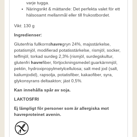
varje tugga.
Näringsrikt & mättande: Det perfekta valet för ett
hälsosamt mellanmål eller till frukostbordet.
Vikt: 130 g
Ingredienser:
Glutenfria fullkorns
havre
gryn 24%, majsstärkelse,
potatismjöl, modifierad potatisstärkelse, rismjöl, socker,
teffmjöl, torkad surdeg 2,3% (rismjöl, surdegskultur,
glutenfri
havre
fiber, förtjockningsmedel:guarkärnmjöl,
pektin, hydroxipropylmetylcellulosa; salt med jod (salt,
kaliumjodid), rapsolja, potatisfiber, kakaofiber, syra,
glykonsyrans deltaakton; jäst 0,5%.
Kan innehålla spår av soja.
LAKTOSFRI
Ej lämpligt för personer som är allergiska mot
havreproteinet avenin.