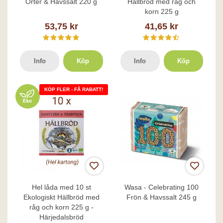
Örter & Havssalt 220 g
Hällbröd med råg och
korn 225 g
53,75 kr
41,65 kr
Info
Köp
Info
Köp
KÖP FLER - FÅ RABATT!
Hel låda med 10 st
Wasa - Celebrating 100
Ekologiskt Hällbröd med
Frön & Havssalt 245 g
råg och korn 225 g -
Härjedalsbröd