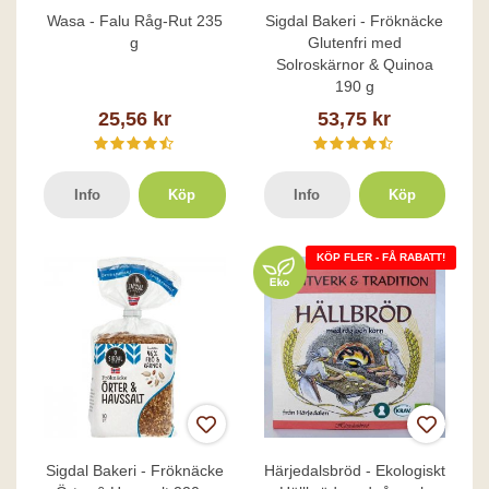
Wasa - Falu Råg-Rut 235
Sigdal Bakeri - Fröknäcke
g
Glutenfri med
Solroskärnor & Quinoa
190 g
25,56 kr
53,75 kr
Info
Köp
Info
Köp
KÖP FLER - FÅ RABATT!
Sigdal Bakeri - Fröknäcke
Härjedalsbröd - Ekologiskt