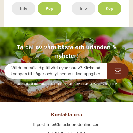
Info
Köp
Info
Köp
Ta del av våra bästa erbjudanden &
nyheter!
Vill du anmäla dig till vårt nyhetsbrev? Klicka på
knappen till höger och fyll sedan i dina uppgifter.
De uppgifter du matar in kommer endast användas till våra nyhetsbrev.
Kontakta oss
E-post: info@knackebrodonline.com