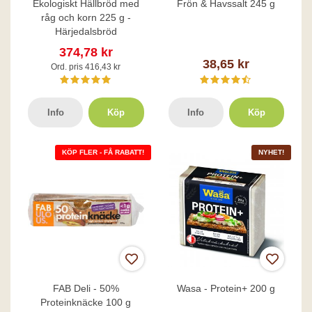
Ekologiskt Hällbröd med
Frön & Havssalt 245 g
råg och korn 225 g -
Härjedalsbröd
374,78 kr
38,65 kr
Ord. pris 416,43 kr
Info
Köp
Info
Köp
KÖP FLER - FÅ RABATT!
NYHET!
FAB Deli - 50%
Wasa - Protein+ 200 g
Proteinknäcke 100 g