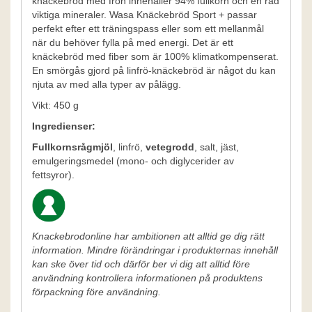
knäckebröd med frön innehåller 94% fullkorn och en rad
viktiga mineraler. Wasa Knäckebröd Sport + passar
perfekt efter ett träningspass eller som ett mellanmål
när du behöver fylla på med energi. Det är ett
knäckebröd med fiber som är 100% klimatkompenserat.
En smörgås gjord på linfrö-knäckebröd är något du kan
njuta av med alla typer av pålägg.
Vikt: 450 g
Ingredienser:
Fullkornsrågmjöl
, linfrö,
vetegrodd
, salt, jäst,
emulgeringsmedel (mono- och diglycerider av
fettsyror).
Knackebrodonline har ambitionen att alltid ge dig rätt
information. Mindre förändringar i produkternas innehåll
kan ske över tid och därför ber vi dig att alltid före
användning kontrollera informationen på produktens
förpackning före användning.