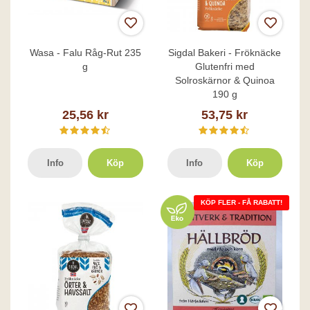
Wasa - Falu Råg-Rut 235
Sigdal Bakeri - Fröknäcke
g
Glutenfri med
Solroskärnor & Quinoa
190 g
25,56 kr
53,75 kr
Info
Köp
Info
Köp
KÖP FLER - FÅ RABATT!