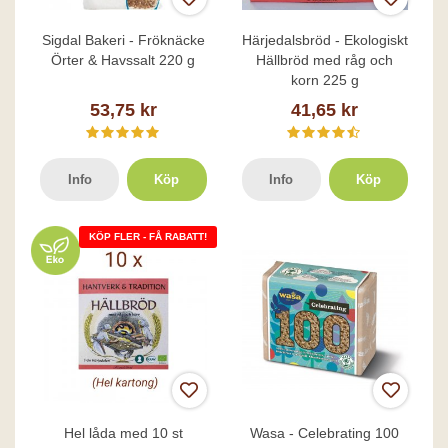
Sigdal Bakeri - Fröknäcke
Härjedalsbröd - Ekologiskt
Örter & Havssalt 220 g
Hällbröd med råg och
korn 225 g
53,75 kr
41,65 kr
Info
Köp
Info
Köp
KÖP FLER - FÅ RABATT!
Hel låda med 10 st
Wasa - Celebrating 100