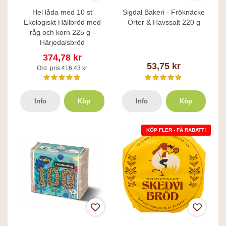
Hel låda med 10 st
Sigdal Bakeri - Fröknäcke
Ekologiskt Hällbröd med
Örter & Havssalt 220 g
råg och korn 225 g -
Härjedalsbröd
374,78 kr
53,75 kr
Ord. pris 416,43 kr
Info
Köp
Info
Köp
KÖP FLER - FÅ RABATT!