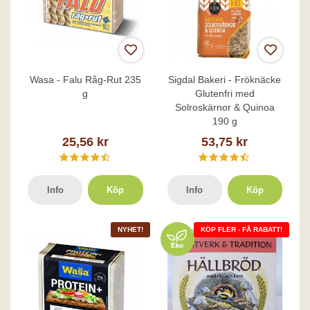
Wasa - Falu Råg-Rut 235
Sigdal Bakeri - Fröknäcke
g
Glutenfri med
Solroskärnor & Quinoa
190 g
25,56 kr
53,75 kr
Info
Köp
Info
Köp
NYHET!
KÖP FLER - FÅ RABATT!