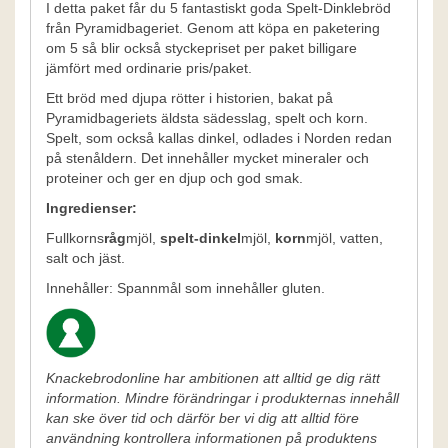
I detta paket får du 5 fantastiskt goda Spelt-Dinklebröd
från Pyramidbageriet. Genom att köpa en paketering
om 5 så blir också styckepriset per paket billigare
jämfört med ordinarie pris/paket.
Ett bröd med djupa rötter i historien, bakat på
Pyramidbageriets äldsta sädesslag, spelt och korn.
Spelt, som också kallas dinkel, odlades i Norden redan
på stenåldern. Det innehåller mycket mineraler och
proteiner och ger en djup och god smak.
Ingredienser:
Fullkorns
råg
mjöl,
spelt-dinkel
mjöl,
korn
mjöl, vatten,
salt och jäst.
Innehåller: Spannmål som innehåller gluten.
Knackebrodonline har ambitionen att alltid ge dig rätt
information. Mindre förändringar i produkternas innehåll
kan ske över tid och därför ber vi dig att alltid före
användning kontrollera informationen på produktens