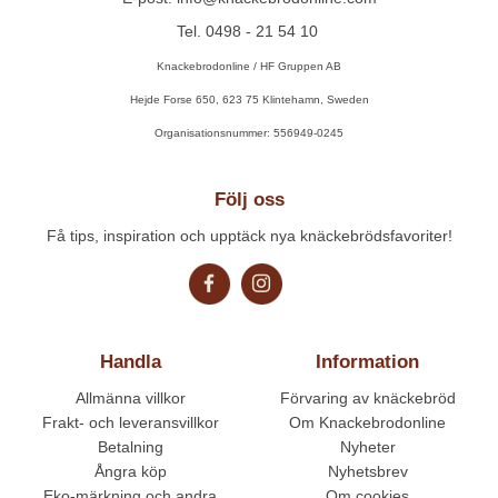
Tel. 0498 - 21 54 10
Knackebrodonline / HF Gruppen AB
Hejde Forse 650, 623 75 Klintehamn, Sweden
Organisationsnummer: 556949-0245
Följ oss
Få tips, inspiration och upptäck nya knäckebrödsfavoriter!
Handla
Information
Allmänna villkor
Förvaring av knäckebröd
Frakt- och leveransvillkor
Om Knackebrodonline
Betalning
Nyheter
Ångra köp
Nyhetsbrev
Eko-märkning och andra
Om cookies