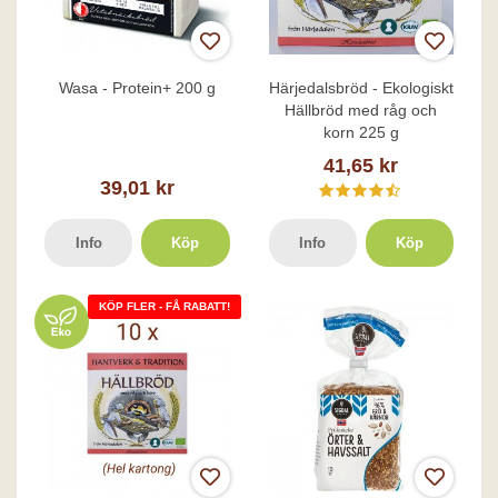
Wasa - Protein+ 200 g
Härjedalsbröd - Ekologiskt
Hällbröd med råg och
korn 225 g
41,65 kr
39,01 kr
Info
Köp
Info
Köp
KÖP FLER - FÅ RABATT!