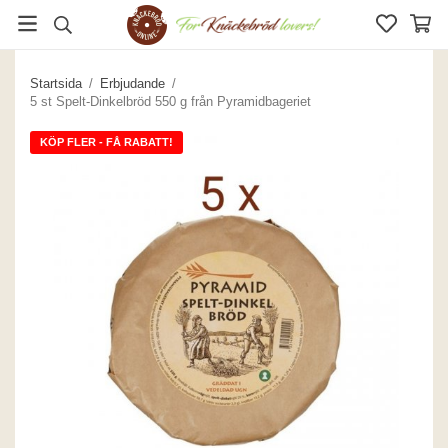
Startsida
/
Erbjudande
/
5 st Spelt-Dinkelbröd 550 g från Pyramidbageriet
KÖP FLER - FÅ RABATT!