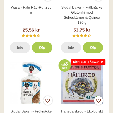
Wasa - Falu Råg-Rut 235
Sigdal Bakeri - Fröknäcke
g
Glutenfri med
Solroskärnor & Quinoa
190 g
25,56 kr
53,75 kr
Info
Köp
Info
Köp
KÖP FLER - FÅ RABATT!
Sigdal Bakeri - Fröknäcke
Härjedalsbröd - Ekologiskt