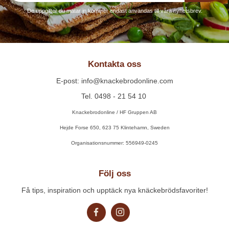
De uppgifter du matar in kommer endast användas till våra nyhetsbrev.
Kontakta oss
E-post: info@knackebrodonline.com
Tel. 0498 - 21 54 10
Knackebrodonline / HF Gruppen AB
Hejde Forse 650, 623 75 Klintehamn, Sweden
Organisationsnummer: 556949-0245
Följ oss
Få tips, inspiration och upptäck nya knäckebrödsfavoriter!