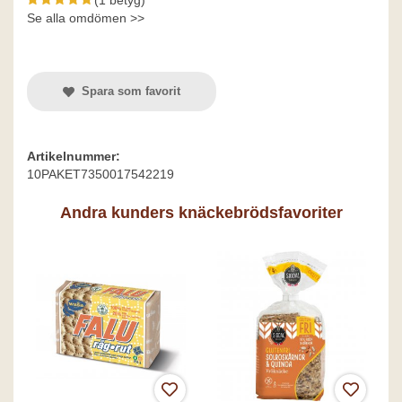
(1 betyg)
Se alla omdömen >>
Spara som favorit
Artikelnummer:
10PAKET7350017542219
Andra kunders knäckebrödsfavoriter