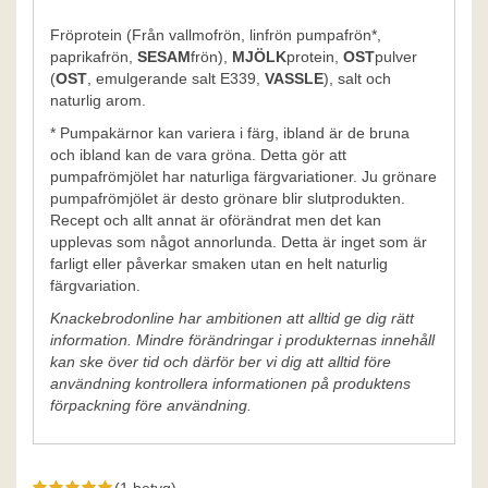
Fröprotein (Från vallmofrön, linfrön pumpafrön*,
paprikafrön,
SESAM
frön),
MJÖLK
protein,
OST
pulver
(
OST
, emulgerande salt E339,
VASSLE
), salt och
naturlig arom.
* Pumpakärnor kan variera i färg, ibland är de bruna
och ibland kan de vara gröna. Detta gör att
pumpafrömjölet har naturliga färgvariationer. Ju grönare
pumpafrömjölet är desto grönare blir slutprodukten.
Recept och allt annat är oförändrat men det kan
upplevas som något annorlunda. Detta är inget som är
farligt eller påverkar smaken utan en helt naturlig
färgvariation.
Knackebrodonline har ambitionen att alltid ge dig rätt
information. Mindre förändringar i produkternas innehåll
kan ske över tid och därför ber vi dig att alltid före
användning kontrollera informationen på produktens
förpackning före användning.