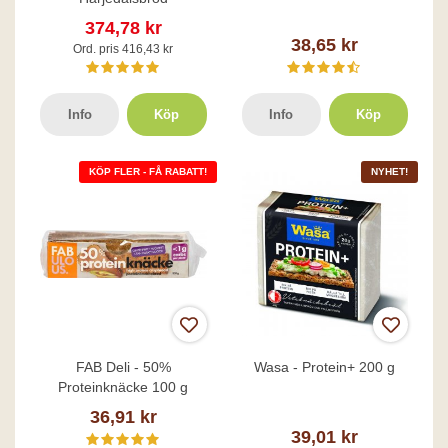
374,78 kr
38,65 kr
Ord. pris 416,43 kr
Info
Köp
Info
Köp
KÖP FLER - FÅ RABATT!
NYHET!
FAB Deli - 50%
Wasa - Protein+ 200 g
Proteinknäcke 100 g
36,91 kr
39,01 kr