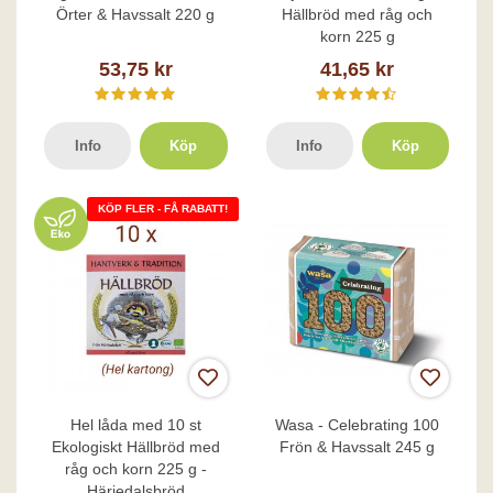
Örter & Havssalt 220 g
Hällbröd med råg och
korn 225 g
53,75 kr
41,65 kr
Info
Köp
Info
Köp
KÖP FLER - FÅ RABATT!
Hel låda med 10 st
Wasa - Celebrating 100
Ekologiskt Hällbröd med
Frön & Havssalt 245 g
råg och korn 225 g -
Härjedalsbröd