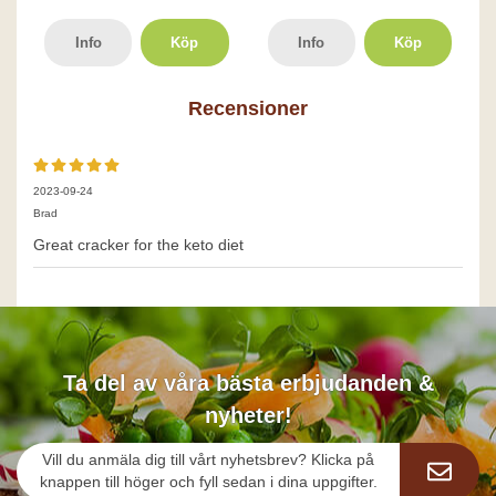
Info
Köp
Info
Köp
Recensioner
2023-09-24
Brad
Great cracker for the keto diet
Ta del av våra bästa erbjudanden &
nyheter!
Vill du anmäla dig till vårt nyhetsbrev? Klicka på
knappen till höger och fyll sedan i dina uppgifter.