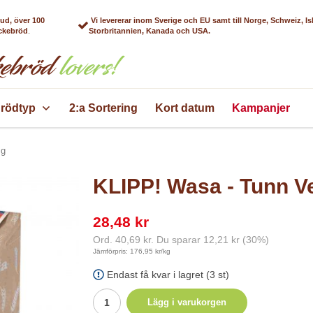
bud, över 100
Vi levererar inom Sverige och EU samt till Norge, Schweiz, Is
äckebröd
.
Storbritannien, Kanada och USA.
rödtyp
2:a Sortering
Kort datum
Kampanjer
 g
KLIPP! Wasa - Tunn Ve
28,48 kr
Ord.
40,69 kr
. Du sparar
12,21 kr
(
30
%)
Jämförpris: 176,95 kr/kg
Endast få kvar i lagret (3 st)
Lägg i varukorgen