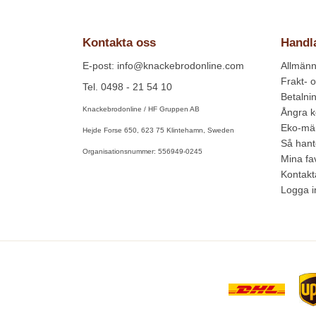
Kontakta oss
Handl
E-post: info@knackebrodonline.com
Allmänna
Frakt- o
Tel. 0498 - 21 54 10
Betalni
Knackebrodonline / HF Gruppen AB
Ångra 
Eko-mär
Hejde Forse 650, 623 75 Klintehamn, Sweden
Så hant
Organisationsnummer: 556949-0245
Mina fav
Kontakt
Logga i