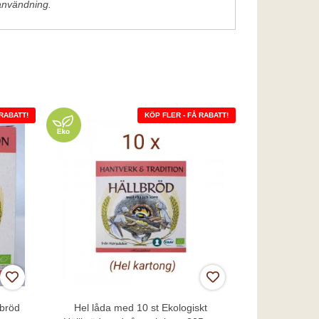
användning.
 RABATT!
KÖP FLER - FÅ RABATT!
lbröd
Hel låda med 10 st Ekologiskt