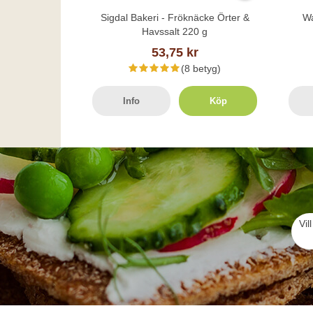
Sigdal Bakeri - Fröknäcke Örter &
Wa
Havssalt 220 g
53,75 kr
(8 betyg)
Info
Köp
Vil