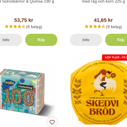
 Solroskärnor & Quinoa 190 g
med råg och korn 225 g
53,75 kr
41,65 kr
(6 betyg)
(9 betyg)
Info
Köp
Info
Köp
KÖP FLER - FÅ