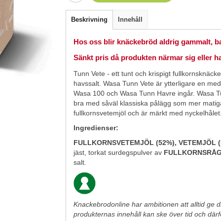
Beskrivning
Innehåll
Hos oss blir knäckebröd aldrig gammalt, bar
Sänkt pris då produkten närmar sig eller h
Tunn Vete - ett tunt och krispigt fullkornsknä
havssalt. Wasa Tunn Vete är ytterligare en me
Wasa 100 och Wasa Tunn Havre ingår. Wasa Tu
bra med såväl klassiska pålägg som mer matig
fullkornsvetemjöl och är märkt med nyckelhålet
Ingredienser:
FULLKORNSVETEMJÖL (52%), VETEMJÖL (
jäst, torkat surdegspulver av
FULLKORNSRÅG 
salt.
Knackebrodonline har ambitionen att alltid ge di
produkternas innehåll kan ske över tid och därför