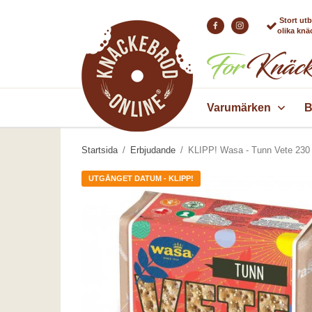
Stort ut
olika kn
Varumärken
B
Startsida
/
Erbjudande
/
KLIPP! Wasa - Tunn Vete 230
UTGÅNGET DATUM - KLIPP!