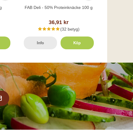
g
FAB Deli - 50% Proteinknäcke 100 g
36,91 kr
(32 betyg)
Info
Köp