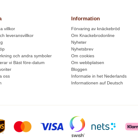
a
Information
 villkor
Förvaring av knäckebröd
ch leveransvillkor
Om Knackebrodonline
ng
Nyheter
köp
Nyhetsbrev
kning och andra symboler
Om cookies
erar vi Bäst före-datum
Om webbplatsen
oriter
Bloggen
a oss
Informatie in het Nederlands
n
Informationen auf Deutsch