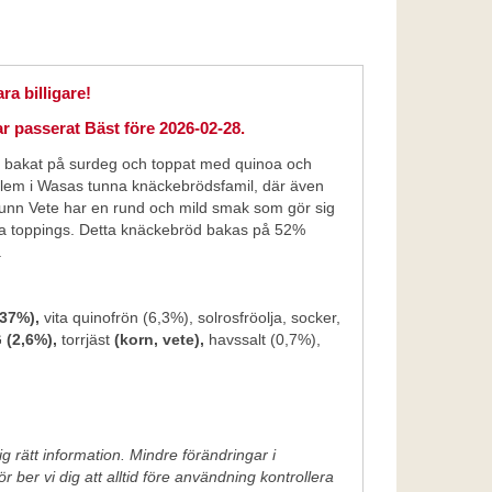
a billigare!
ar passerat Bäst före 2026-02-28.
cke bakat på surdeg och toppat med quinoa och
dlem i Wasas tunna knäckebrödsfamil, där även
nn Vete har en rund och mild smak som gör sig
a toppings. Detta knäckebröd bakas på 52%
.
37%),
vita quinofrön (6,3%), solrosfröolja, socker,
(2,6%),
torrjäst
(korn, vete),
havssalt (0,7%),
g rätt information. Mindre förändringar i
 ber vi dig att alltid före användning kontrollera