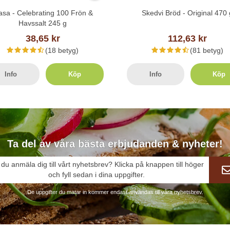
sa - Celebrating 100 Frön &
Skedvi Bröd - Original 470 
Havssalt 245 g
38,65 kr
112,63 kr
(18 betyg)
(81 betyg)
Info
Köp
Info
Köp
Ta del av våra bästa erbjudanden & nyheter!
l du anmäla dig till vårt nyhetsbrev? Klicka på knappen till höger
och fyll sedan i dina uppgifter.
De uppgifter du matar in kommer endast användas till våra nyhetsbrev.