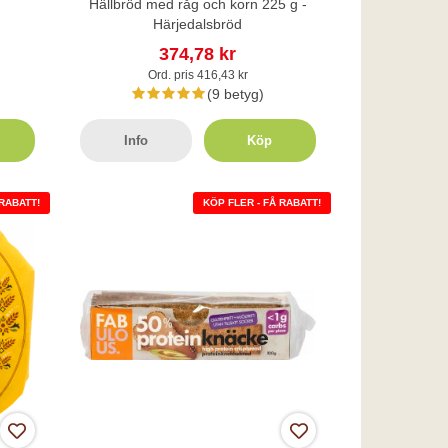
Hällbröd med råg och korn 225 g -
Härjedalsbröd
374,78 kr
Ord. pris 416,43 kr
(9 betyg)
Info
Köp
 RABATT!
KÖP FLER - FÅ RABATT!