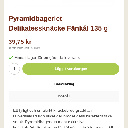
Pyramidbageriet -
Delikatessknäcke Fänkål 135 g
39,75 kr
Jämförpris: 259,39 kr/kg
Finns i lager för omgående leverans
Lägg i varukorgen
Beskrivning
Innehåll
Ett fylligt och smakrikt knäckebröd gräddat i
tallvedseldad ugn vilket ger brödet dess karakteristiska
smak. Pyramidbageriets mest exklusiva
knäckebröd. Smaken av fänkål gör att brödet passar till