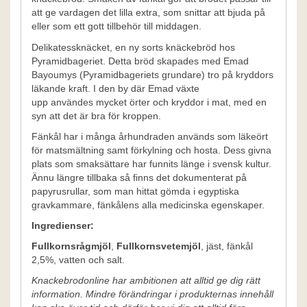
att ge vardagen det lilla extra, som snittar att bjuda på
eller som ett gott tillbehör till middagen.
Delikatessknäcket, en ny sorts knäckebröd hos
Pyramidbageriet. Detta bröd skapades med Emad
Bayoumys (Pyramidbageriets grundare) tro på kryddors
läkande kraft. I den by där Emad växte
upp användes mycket örter och kryddor i mat, med en
syn att det är bra för kroppen.
Fänkål har i många århundraden används som läkeört
för matsmältning samt förkylning och hosta. Dess givna
plats som smaksättare har funnits länge i svensk kultur.
Ännu längre tillbaka så finns det dokumenterat på
papyrusrullar, som man hittat gömda i egyptiska
gravkammare, fänkålens alla medicinska egenskaper.
Ingredienser:
Fullkornsrågmjöl
,
Fullkornsvetemjöl
, jäst, fänkål
2,5%, vatten och salt.
Knackebrodonline har ambitionen att alltid ge dig rätt
information. Mindre förändringar i produkternas innehåll