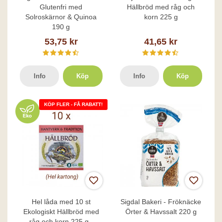
Glutenfri med
Hällbröd med råg och
Solroskärnor & Quinoa
korn 225 g
190 g
53,75 kr
41,65 kr
Info
Köp
Info
Köp
KÖP FLER - FÅ RABATT!
Hel låda med 10 st
Sigdal Bakeri - Fröknäcke
Ekologiskt Hällbröd med
Örter & Havssalt 220 g
råg och korn 225 g -