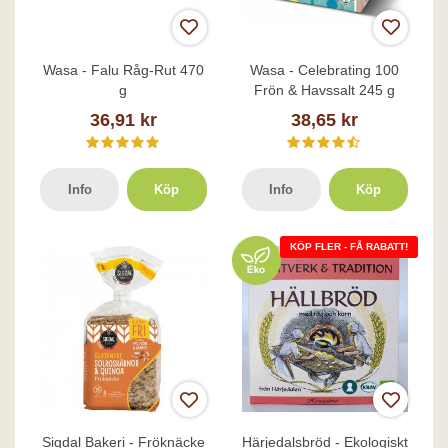
Wasa - Falu Råg-Rut 470
Wasa - Celebrating 100
g
Frön & Havssalt 245 g
36,91 kr
38,65 kr
Info
Köp
Info
Köp
KÖP FLER - FÅ RABATT!
Sigdal Bakeri - Fröknäcke
Härjedalsbröd - Ekologiskt